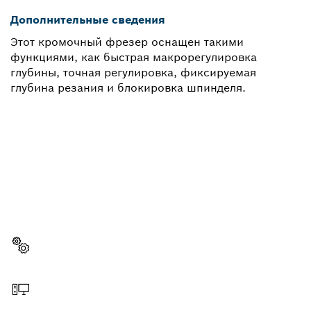
Дополнительные сведения
Этот кромочный фрезер оснащен такими
функциями, как быстрая макрорегулировка
глубины, точная регулировка, фиксируемая
глубина резания и блокировка шпинделя.
НУЖНЫ ЗАПЧАСТИ?
Здесь Вы сможете быстро и легко найти
подходящие запчасти для профессионального
инструмента Bosch
Выбрать запчасть
Заказать онлайн