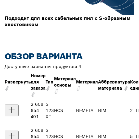
Подходит для всех сабельных пил с S-образным
хвостовиком
ОБЗОР ВАРИАНТА
Доступные варианты продуктов:
4
Номер
Материал
Развернуть
для
Тип
Материал
Аббревиатура
Кол
основы
заказа
материала
еди
2 608
S
654
123
HCS
BI-METAL
BIM
2 Ш
401
XF
2 608
S
654
123
HCS
BI-METAL
BIM
5 Ш