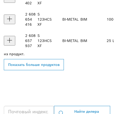
402
XF
2 608
S
654
123
HCS
BI-METAL
BIM
100
416
XF
2 608
S
657
123
HCS
BI-METAL
BIM
25 
937
XF
из
продукт.
Показать больше продуктов
НАЙТИ БЛИЖАЙШЕГО
ДИЛЕРА BOSCH
PROFESSIONAL
Найти дилера