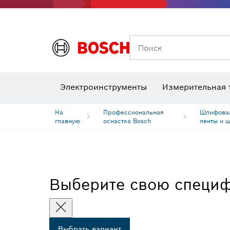
Поиск
Детекторы напряжения
Лаз
Электроинструменты
Измерительная 
Шлифовальные диски, шлифовальные ленты и шлифлисты
Биты, торц
Алмазное
На
Профессиональная
Шлифовал
главную
оснастка Bosch
ленты и 
Выберите свою специ
Выбрать вариант