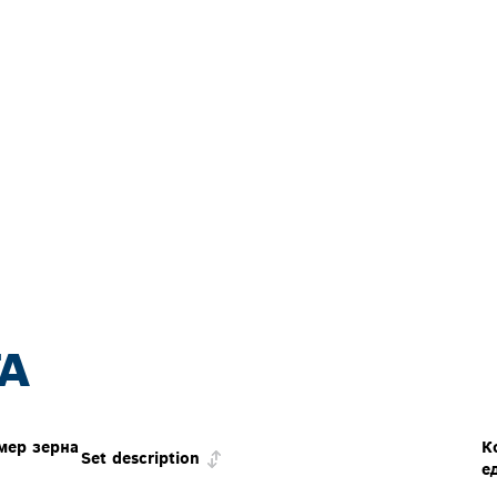
А
мер зерна
К
Set description
е