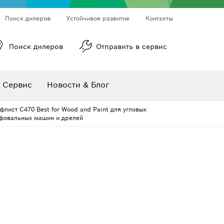
Поиск дилеров
Устойчивое развитие
Контакты
Поиск дилеров
Отправить в сервис
ы
Ротационные лазерные нивелиры
Линейные лазерные нивелиры
Сервис
Новости & Блог
Многофункциональные принадлежности
Принадлежности для инструмента
Пильные полотна и коронки
лист C470 Best for Wood and Paint для угловых
фовальных машин и дрелей