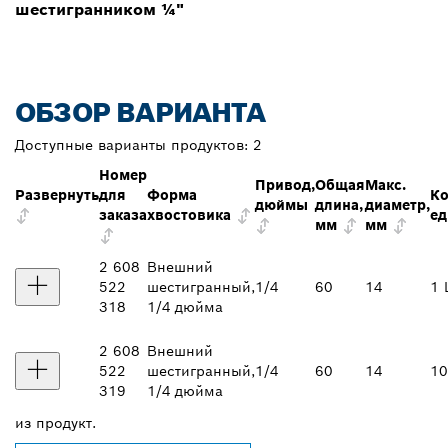
шестигранником ¼"
ОБЗОР ВАРИАНТА
Доступные варианты продуктов:
2
Номер
Привод,
Общая
Макс.
Развернуть
для
Форма
Ко
дюймы
длина,
диаметр,
заказа
хвостовика
ед
мм
мм
2 608
Внешний
522
шестигранный,
1/4
60
14
1 
318
1/4 дюйма
2 608
Внешний
522
шестигранный,
1/4
60
14
10
319
1/4 дюйма
из
продукт.