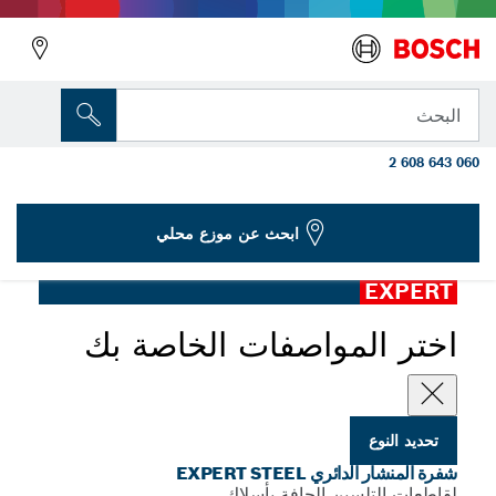
المتغير الذي اخترته
شفرة المنشار الدائري EXPERT Steel مقاس
البحث
305 x‏ 2.6/2.2 x‏ 25.4 ملم، T60
2 608 643 060
...
EXPERT Steel Corded للقواطع الجافة الزاوية
ابحث عن موزع محلي
EXPERT
اختر المواصفات الخاصة بك
تحديد النوع
شفرة المنشار الدائري EXPERT STEEL
لقاطعات التلسين الجافة بأسلاك