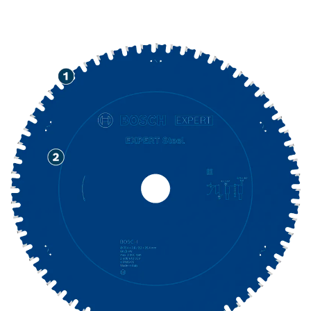
قَطع الصُلب بشكلٍ دقيقٍ