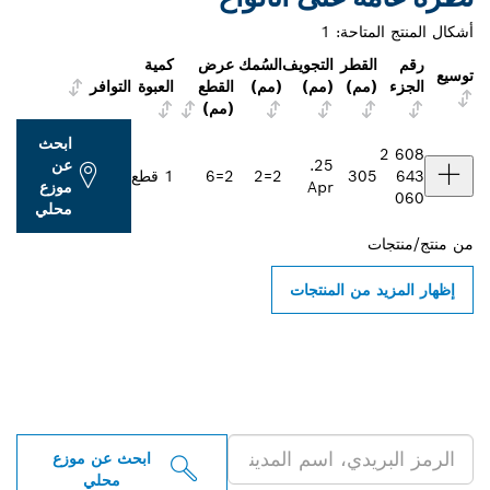
أشكال المنتج المتاحة:
1
رقم
القطر
التجويف
السُمك
عرض
كمية
توسيع
الجزء
(مم)
(مم)
(مم)
القطع
العبوة
التوافر
(مم)
ابحث
2 608
25.
عن
643
305
2=2
2=6
1 قطع
Apr
موزع
060
محلي
من
منتج/منتجات
إظهار المزيد من المنتجات
ابحث عن موزعو أدوات بوش
الاحترافية بالقرب منك
ابحث عن موزع
محلي