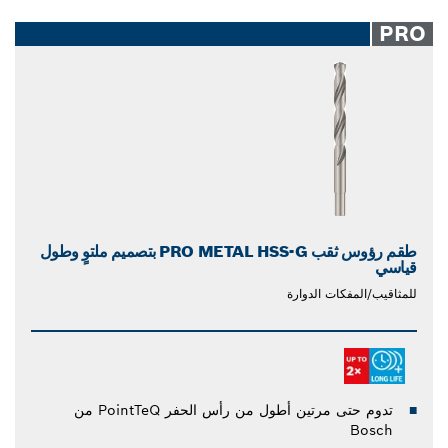
PRO
طقم رؤوس ثقب PRO METAL HSS-G بتصميم ملتوٍ وطول
قياسي
للمثاقيب/المفكات الدوارة
تدوم حتى مرتين أطول من رأس الحفر PointTeQ من
Bosch