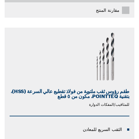
مقارنة المنتج
طقم رؤوس ثقب ملتوية من فولاذ تقطيع عالي السرعة (HSS)،
بتقنية POINTTEQ، مكون من ٥ قطع
للمثاقيب/المفكات الدوارة
الثقب السريع للمعادن