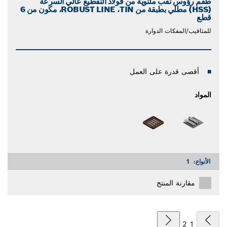
طقم رؤوس ثقب ملتوية من فولاذ التقطيع عالي السرعة
(HSS) مطلي بطبقة من TIN‏، ROBUST LINE، مكون من 6
قطع
للمثاقيب/المفكات الدوارة
أقصى قدرة على العمل
المواد
الأنواع:
1
مقارنة المنتج
2
1