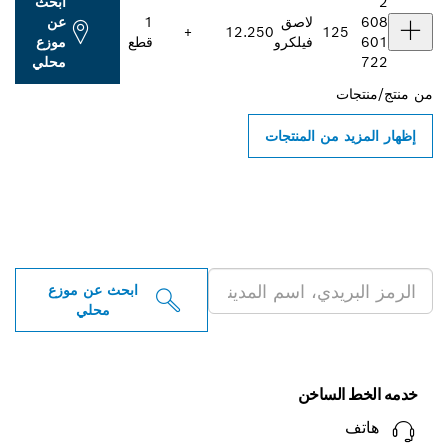
2
ابحث
608
لاصق
1
عن
+
12.250
125
601
فيلكرو‬
قطع
موزع
722
محلي
من
منتج/منتجات
إظهار المزيد من المنتجات
ابحث عن موزعو أدوات بوش
الاحترافية بالقرب منك
ابحث عن موزع
محلي
خدمه الخط الساخن
هاتف