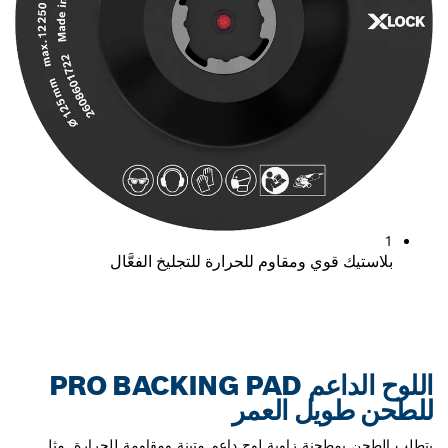
1
بلاستيك قوي ومقاوم للحرارة للتجليخ الفعَّال
اللوح الداعم PRO BACKING PAD
للطحن طويل العمر
يتطلب الطحن بمطحنة زاوية لوح داعم متينة ومقاومة للحرارة. مثل