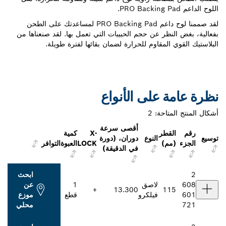
اللوح الداعم PRO Backing Pad.
لقد صممنا لوح داعم PRO Backing Pad لمساعدتك على الطحن
بفعالية، بغض النظر عن حجم الحبيبات التي تعمل بها. لقد صنعناها من
البلاستيك القوي المقاوم للحرارة لضمان بقائها لفترة طويلة.
نظرة عامة على الأنواع
أشكال المنتج المتاحة:
2
أقصى سرعة
رقم
القطر
X-
كمية
توسيع
النوع
دوران، (دورة
الجزء
(مم)
LOCK
العبوة
التوافر
في الدقيقة)
2
ابحث
608
لاصق
1
عن
+
13.300
115
601
فيلكرو‬
قطع
موزع
721
محلي