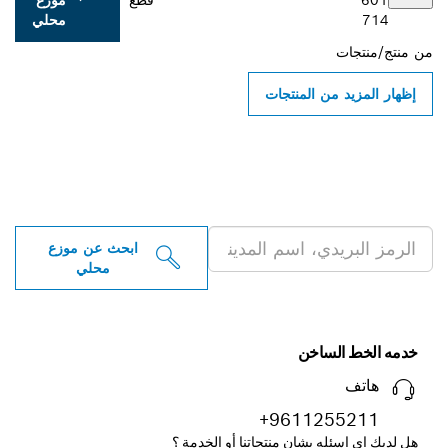
714
محلي
من
منتج/منتجات
إظهار المزيد من المنتجات
ابحث عن موزعو أدوات بوش
الاحترافية بالقرب منك
ابحث عن موزع
محلي
خدمه الخط الساخن
هاتف
+9611255211
هل لديك اي اسئله بشان منتجاتنا أو الخدمة ؟