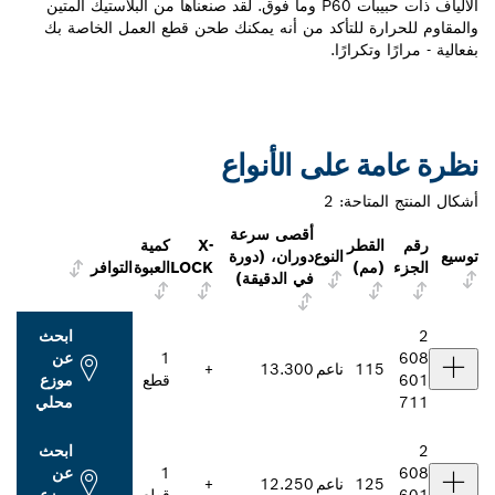
الألياف ذات حبيبات P60 وما فوق. لقد صنعناها من البلاستيك المتين
والمقاوم للحرارة للتأكد من أنه يمكنك طحن قطع العمل الخاصة بك
بفعالية - مرارًا وتكرارًا.
نظرة عامة على الأنواع
أشكال المنتج المتاحة:
2
أقصى سرعة
رقم
القطر
X-
كمية
توسيع
النوع
دوران، (دورة
الجزء
(مم)
LOCK
العبوة
التوافر
في الدقيقة)
2
ابحث
608
1
عن
115
ناعم
13.300
+
601
قطع
موزع
711
محلي
2
ابحث
608
1
عن
125
ناعم
12.250
+
601
قطع
موزع