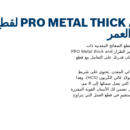
AND THIN T123XF
لعمر
ع الصفائح المعدنية ذات
السماكات المختلفة والأنابيب الصغيرة والمقاطع الجانبية؟ يتميز الطراز PRO Metal thick and
ة لضمان قدرتك على التعامل مع قطع
PRO Metal  مصنوع من ثنائي المعدن. يَحتوِي عَلى شَريطِ
أسنَانٍ مِن الفُولاذِ عَالِي السُرعة (HSS) متصلٌ بهيكلٍ مِن الفُولاذِ عَالي الكَربون (HCS). وهذا
يعني أنها متينة وقوية بما يكفي للتعامل مع الصفائح المعدنية التي يصل سمكها إلى 8 مم،
 إلى الأنابيب والمقاطع التي يصل قطرها إلى 25 مم. تضمن لك الأسنان القوية المفرزة
تقيمٍ في قطع العمل التي يتراوح