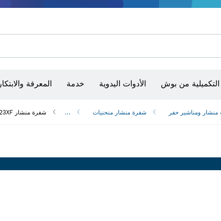
أقراص سنفرة وأحزمة سنفرة وورق سنفرة
حفر الماس وقطعه وتجليخه
رؤوس تركيب براغي، ووحدات تركيب رؤوس التثبيت والمآخذ
أق
الكاميرات وأجهزة الكشف الحرارية
التكميلية من بوش
الأدوات اليدوية
خدمة
المعرفة والابتكار
منشار و‏مناشير حفر
شفرة منشار منحنيات
...
شفرة منشار PRO Metal thick and thin T123XF