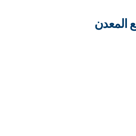
PRO METAL THICK  لقطع المعدن