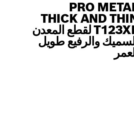
PRO META
THICK AND THI
T123XF لقطع المعدن
لسميك والرفيع طويل
لعمر