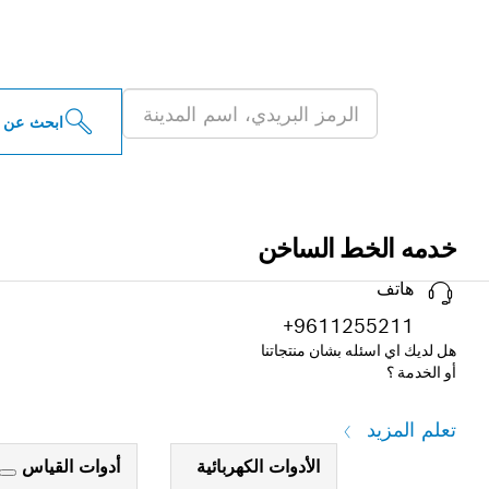
ابحث عن موزعو أدو
ابحث عن 
خدمه الخط الساخن
هاتف
+9611255211
هل لديك اي اسئله بشان منتجاتنا
أو الخدمة ؟
تعلم المزيد
الأدوات الكهربائية
أدوات القياس