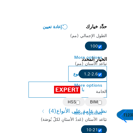
حدِّد خيارك
إعادة تعيين
الطول الإجمالي (مم)
100
More options
الخيار المحدد
تباعد الأسنان (مم)
تغيير النوع
1.2-2.6
More options
EXPERT
با
الخامة
HSS
BIM
نظرة عامة على الأنواع
(4)
More options
تبَاعد الأسنَان (عَددُ الأسنَانِ لكلّ بُوصَة)
10-21