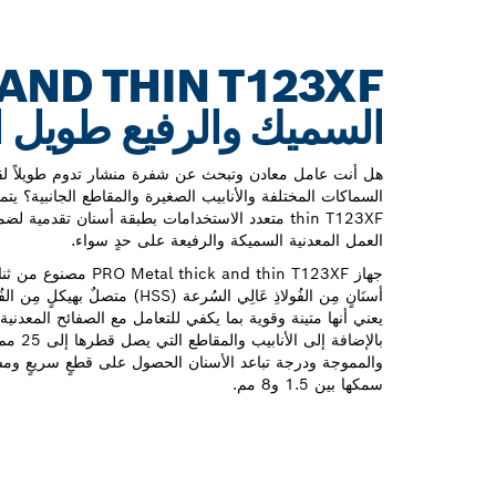
السميك والرفيع طويل ا
هل أنت عامل معادن وتبحث عن شفرة منشار تدوم طويلاً لقط
thin T123XF متعدد الاستخدامات بطبقة أسنان تقدمي
العمل المعدنية السميكة والرفيعة على حدٍ سواء.
جهاز thick and thin T123XF
بالإضافة
والمموجة ودرجة تباعد الأسنان الحصول على قطعٍ سريعٍ ومس
سمكها بين 1.5 و8 مم.