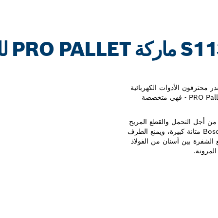
شفرة ال
ر محترفون الأدوات الكهربائية
المتخصصون في هذه المهمة شفرة PRO Pallet Repair S1132VFR - فهي متخصصة
م تصميم شفرة الإصلاح PRO Pallet Repair S1132VFR من أجل التحمل والقطع المريح
ومنخفض الاهتزاز. يضيف تصميم مثبت الساق المبتكر من Bosch متانة كبيرة، ويمنع الطرف
ع الشفرة بين أسنان من الفولاذ
لمرونة.