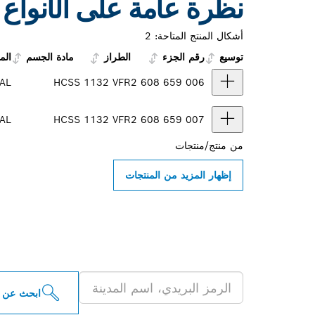
نظرة عامة على الأنواع
أشكال المنتج المتاحة:
2
توسيع
رقم الجزء
الطراز
مادة الجسم
الم
AL
HCS
S 1132 VFR
2 608 659 006
AL
HCS
S 1132 VFR
2 608 659 007
من
منتج/منتجات
إظهار المزيد من المنتجات
ابحث عن موزعو أدو
ابحث عن 