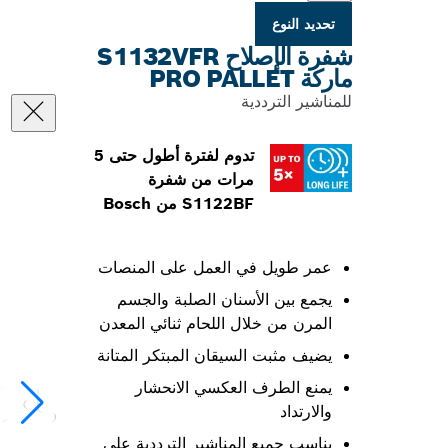
تحديد النوع
شفرة الإصلاح S1132VFR
ماركة PRO PALLET
للمناشير الترددية
تدوم لفترة أطول حتى 5
مرات من شفرة
S1122BF من Bosch
عمر طويل في العمل على المنصات
يجمع بين الأسنان الصلبة والجسم
المرن من خلال اللحام ثنائي المعدن
يضيف مثبت السيقان المبتكر المتانة
يمنع الطرف العكسي الانحشار
والارتداد
يناسب جميع المناشير الترددية على