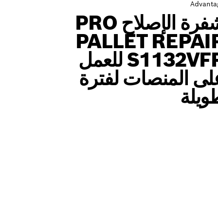
Advanta
شفرة الإصلاح PRO
PALLET REPAI
S1132VFR للعمل
لى المنصات لفترة
ويلة