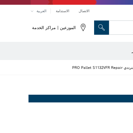
الاتصال
الاستدامة
العربية
الموزعين | مراكز الخدمة
رؤوس النحت والسكاكين المسطحة
راص تقطيع وأقراص تجليخ وفُرش سلكية
أجهزة ضبط الاستواء البصرية
PRO Pallet S11