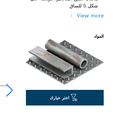
شكل S للساق
View more
المواد
اختر خيارك