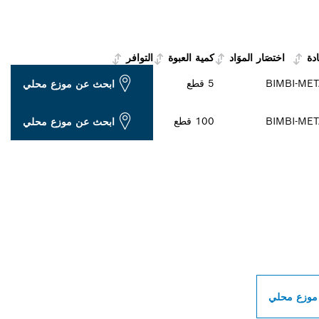
ادة
اختصَار الموَاد
كمية العبوة
التوافر
BI-MET
BIM
5 قطع
ابحث عن موزع محلي
BI-MET
BIM
100 قطع
ابحث عن موزع محلي
ات بوش الاحترافية بالق
موزع محلي