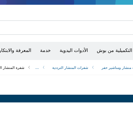
أقراص سنفرة وأحزمة سنفرة وورق سنفرة
حفر الماس وقطعه وتجليخه
رؤوس تركيب براغي، ووحدات تركيب رؤوس التثبيت والمآخذ
أق
الكاميرات وأجهزة الكشف الحرارية
التكميلية من بوش
الأدوات اليدوية
خدمة
المعرفة والابتكار
منشار و‏مناشير حفر
شفرات المنشار الترددية
...
شفرة المنشار الترددي 32VFR Repair