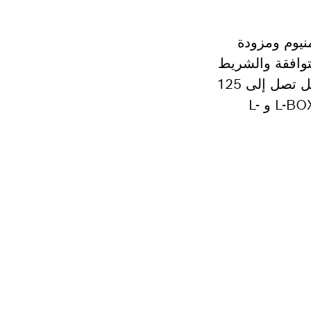
منيوم ومزودة
توافقة والشريط
المرن بتثبيت عناصر L-BOXX المكدسة بشكل آمن لضمان نقل آمن. تتميز هذه العربة بقدرة تحميل تصل إلى 125
كجم على الأرض و60 كجم على السلالم، مما يجعلها ثابتة وقوية. تُعل حل النقل المثالي لعناصر L-BOXX و L-
هولة.