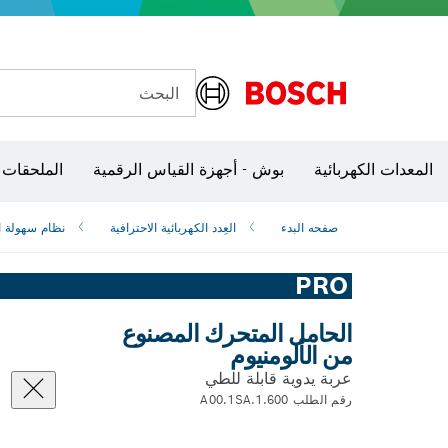
البحث
شفرات منشار و‏‫مناشير حفر
المعدات الكهربائية
بوش - أجهزة القياس الرقمية
الملحقات 
صفحه البدء
العِدد الكهربائية الاحترافية
نظام سهولة 
PRO
الحامل المتحرك المصنوع
من الألومنيوم
عربة يدوية قابلة للطي
رقم الطلب 1.600.A00.1SA