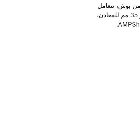
 فكوك الكبس المعتمدة من بوش، تتعامل
هذه الأداة مع الأنابيب بأقطار مختلفة. الحد الأقصى لنطاق الكبس للأنابيب البلاستيكية هو 40 مم و 35 مم للمعادن.
هولة.