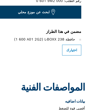
رقم الطلب:
0 601 9M2 000
ابحث عن موزع محلي
مضمن في هذا الطراز
حافظة L-BOXX 238 ‏(‎1 600 A01 2G2)
اختيارك
المواصفات الفنية
بيانات اضافيه
أقصى قوة للضغط