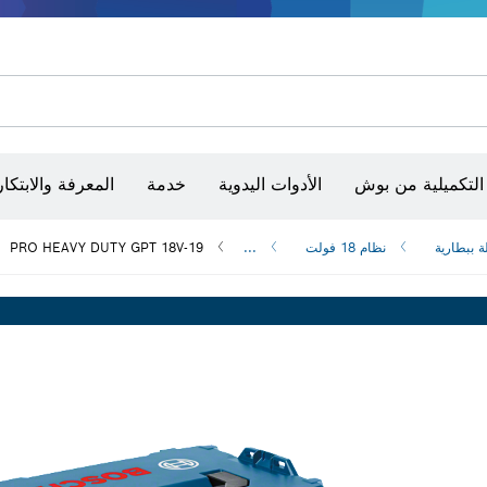
أقراص سنفرة وأحزمة سنفرة وورق سنفرة
حفر الماس وقطعه وتجليخه
رؤوس تركيب براغي، ووحدات تركيب رؤوس التثبيت والمآخذ
أق
الكاميرات وأجهزة الكشف الحرارية
التكميلية من بوش
الأدوات اليدوية
خدمة
المعرفة والابتكار
ة ببطارية
نظام 18 فولت
...
PRO HEAVY DUTY GPT 18V-19