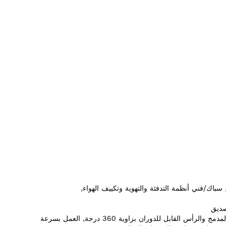
A Tool, cls_trades_1112383, ٣٬١٢٦٬٦٧٢, ٣٬١٢٦٬٦٦٧, سباك/فني أنظمة التدفئة والتهوية وتكييف الهواء,
صديق
تُضفي سهولةً للعمل في المساحات الضيقة بفضل التصميم المدمج والرأس القابل للدوران بزاوية 360 درجة, العمل بسرعة