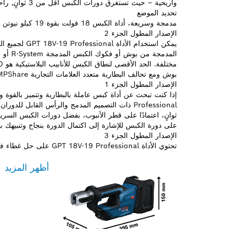
وأريحية – حيث تستغرق دورات الكبس أقل من 3 ثوانٍ, راحة ومتانة بفضل غطاء حماية البطارية
تحديد الموضع
مدمجة وسريعة، أداة الكبس 18 فولت بقوة 19 كيلو نيوتن
الإصدار المطول الجزء 2
يمكن استخدام ا
المدمج
بوش ومع تحالف البطارية متعدد العلامات التجارية AMPShare.
الإصدار المطول الجزء 1
على دورة الكبس للإشارة إلى اكتمال الدورة بنجاح وتنبيهك با
الإصدار المطول الجزء 3
تحتوي الأداة GPT 18V-19 Professional على حل غطاء فريد يوفر لبطاريتك أفضل حماية.
أظهر المزيد