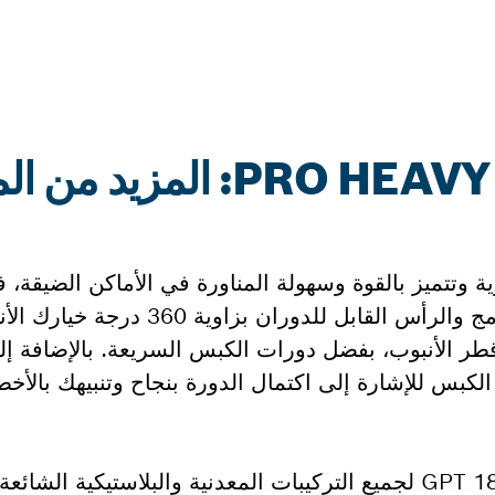
لمزيد من المعلومات
18V-19 Professional ذات التصميم المدمج والرأس الق
انٍ، اعتمادًا على قطر الأنبوب، بفضل دورات الكبس السريعة. بالإضا
يمكن استخدام الأداة GPT 18V-19 Professional لجميع التركيبات المعدنية والبلاستيكي