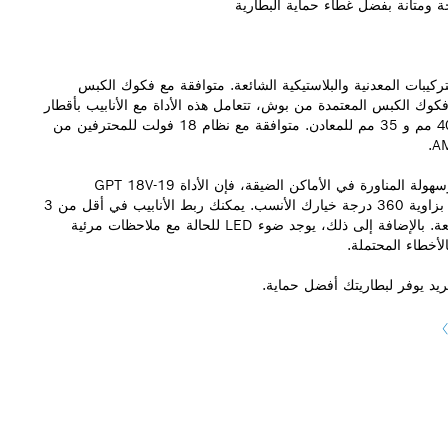
لأداة GPT 18V-19 Professional لجميع التركيبات المعدنية والبلاستيكية الشائعة. متوافقة مع فكوك الكبس
ة من بوش أو فكوك الكبس المدمجة R-System أو فكوك الكبس المعتمدة من بوش، تتعامل هذه الأداة مع الأنابيب بأقطار
مختلفة. الحد الأقصى لنطاق الكبس للأنابيب البلاستيكية هو 40 مم و 35 مم للمعادن. متوافقة مع نظام 18 فولت للمحترفين من
إذا كنت تبحث عن أداة كبس عاملة بالبطارية وتتميز بالقوة وسهولة المناورة في الأماكن الضيقة، فإن الأداة GPT 18V-19
Professional ذات التصميم المدمج والرأس القابل للدوران بزاوية 360 درجة خيارك الأنسب. يمكنك ربط الأنابيب في أقل من 3
ثوانٍ، اعتمادًا على قطر الأنبوب، بفضل دورات الكبس السريعة. بالإضافة إلى ذلك، يوجد ضوء LED للحالة مع ملاحظات مرئية
لأخطاء المحتملة.