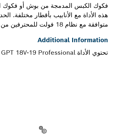
متوافقة مع نظام 18 فولت للمحترفين من بوش ومع تحالف البطارية متعدد العلامات التجارية AMPShare.
Additional Information
تحتوي الأداة GPT 18V-19 Professional على حل غطاء فريد يوفر لبطاريتك أفضل حماية.
هل تحتاج إ
ستجد هنا قطع الغي
اختر قطعة غيار