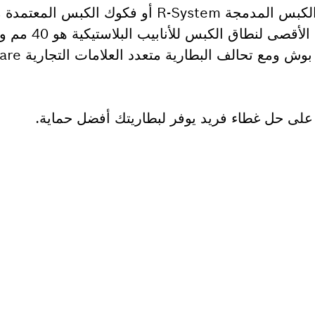
فكوك الكبس المدمجة من بوش أو فكوك الكبس المدمجة R-System أو
لى قطعة غيار؟
ار المناسبة لأداة بوش الاحترافية الخاصة بك بسرعة وس