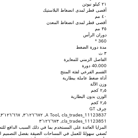
٢١ كيلو نيوتن
أقصى قطر لمدى انضغاط البلاستيك
٤٠ مم
أقصى قطر لمدى انضغاط المعدن
٣٥ مم
دوران الرأس
360 °
مدة دورة الضغط
٣ ث
الفاصل الزمني للمعايرة
40.000 دورة
القسم الفرعي لفئة المنتج
أداة ضغط عاملة ببطارية
وزن الآلة
٢٫٥ كجم
الوزن بدون البطارية
٢٫٥ كجم
حِرف GT
7
cls_trades_11123851, ٣٬١٢٦٬٦٧٣
المزايا العائدة على المستخدم بما في ذلك السبب الدافع للت