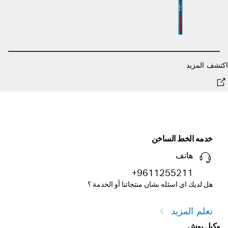
شف المزيد
اكت
خدمه الخط الساخن
هاتف
+9611255211
هل لديك اي اسئله بشان منتجاتنا أو الخدمة ؟
تعلم المزيد
وكيل بوش