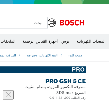
البحث
شفرات منشار و‏‫مناشير حفر
المعدات الكهربائية
بوش - أجهزة القياس الرقمية
الملحقات 
صفحه البدء
العِدد الكهربائية الاحترافية
المثاقب المط
PRO
PRO GSH 5 CE
مطرقة التكسير المزودة بنظام التثبيت
السريع SDS max
رقم الطلب 0.611.321.000