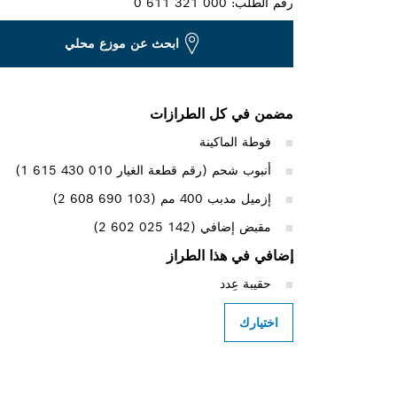
رقم الطلب:
0 611 321 000
ابحث عن موزع محلي
مضمن في كل الطرازات
فوطة الماكينة
أنبوب شحم (رقم قطعة الغيار ‎1 615 430 010)
إزميل مدبب 400 مم (‎2 608 690 103)
مقبض إضافي (‎2 602 025 142)
إضافي في هذا الطراز
حقيبة عِدد
اختيارك