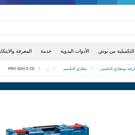
أقراص سنفرة وأحزمة سنفرة وورق سنفرة
حفر الماس وقطعه وتجليخه
رؤوس تركيب براغي، ووحدات تركيب رؤوس التثبيت والمآخذ
أق
الكاميرات وأجهزة الكشف الحرارية
التكميلية من بوش
الأدوات اليدوية
خدمة
المعرفة والابتكار
رقية ومطارق التكسير
مطارق التكسير
...
PRO GSH 5 CE