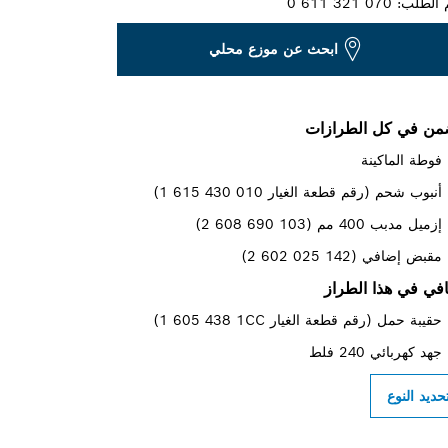
 الطلب:
0 611 321 070
ابحث عن موزع محلي
ن في كل الطرازات
فوطة الماكينة
أنبوب شحم (رقم قطعة الغيار ‎1 615 430 010)
إزميل مدبب 400 مم (‎2 608 690 103)
مقبض إضافي (‎2 602 025 142)
في في هذا الطراز
حقيبة حمل (رقم قطعة الغيار ‎1 605 438 1CC)
جهد كهربائي 240 فلط
حديد النوع