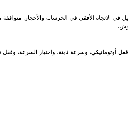
ل في الاتجاه الأفقي في الخرسانة والأحجار. متوافقة م
فل أوتوماتيكي، وسرعة ثابتة، واختيار السرعة، وقفل Vario.
لى قطعة غيار؟
ار المناسبة لأداة بوش الاحترافية الخاصة بك بسرعة وس