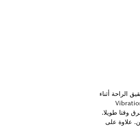
عاملة بسلك كهربائي لتحقيق الراحة أثناء
والحد من إجهاد المستخدم في الاستخدامات المكثفة. تتيح خاصية التحكم في الاهتزاز Vibration
رق وقتا طويلا.
ن. علاوة على