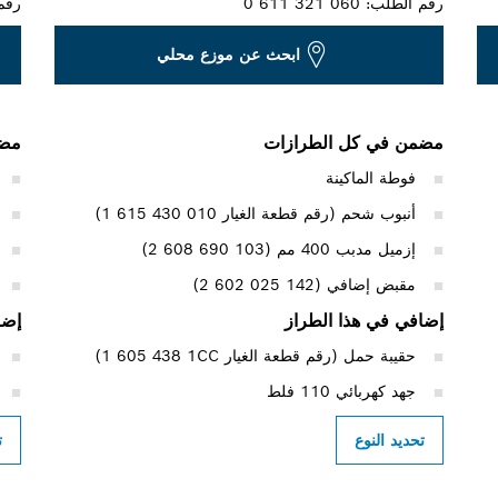
رقم الطلب:
0 611 321 060
رقم
ابحث عن موزع محلي
مضمن في كل الطرازات
مضم
فوطة الماكينة
أنبوب شحم (رقم قطعة الغيار ‎1 615 430 010)
إزميل مدبب 400 مم (‎2 608 690 103)
مقبض إضافي (‎2 602 025 142)
إضافي في هذا الطراز
إضا
حقيبة حمل (رقم قطعة الغيار ‎1 605 438 1CC)
جهد كهربائي 110 فلط
تحديد النوع
ت