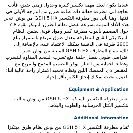
عندما يكون لديك مهمة تكسير كبيرة وجدول زمني ضيق، فأنت
بحاجة إلى مطرقة فعالة ذات طاقة طرق من الدرجة الأولى في
فئتها. وهنا يأتي دور مطرقة التكسير GSH 5 HX من بوش. تنجز
هذه الأداة المهمة بسرعة بفضل نظام الطرق المبتكر بقوة 7.8
جول المصمم بأنبوب مطرقة كبير ومواد قوية. يضمن النظام
الميكانيكي القوي للمطرقة معدل طرق مرتفع باستمرار يبلغ
2900 طرقة في الدقيقة يمكنك الاعتماد عليه. بالإضافة إلى
ذلك، تتمتع المطرقة GSH 5 HX المتينة من بوش بعمر
افتراضي طويل بفضل حلقة منع تسرب الشحم المقاوم للتسرب
وغطاء الحماية من الغبار. يوفر التصميم المدمج والمريح مع
المقبض ذي الممسك اللين ونظام تخميد الاهتزاز راحة عالية أثناء
العمل، بحيث يمكنك إنجاز الكثير بأقل إجهاد.
Equipment & Application
تعتبر مطرقة التكسير السلكية GSH 5 HX من بوش مثالية
لتكسير الكتل الخرسانية والطوب والبلاط.
Additional Information
تُقدّم مطرقة التكسير GSH 5 HX من بوش نظام طرق مبتكرًا