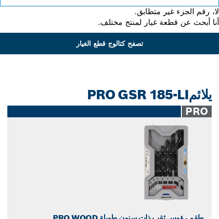
 رقم الجزء غير متطابق.
 أبحث عن قطعة غيار لمنتج مختلف.
تصفح كتالوج قطع الغيار
يلائمPRO GSR 185-LI
PRO
طقم رؤوس ثقب ذات سنون طويلة PRO WOOD