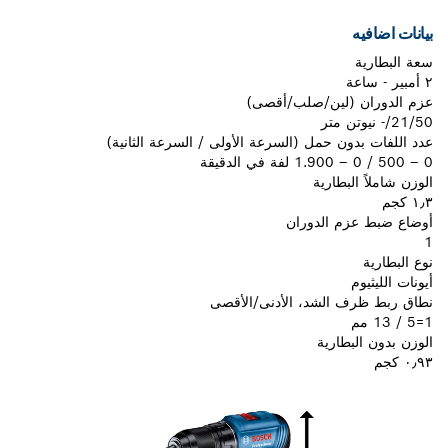
بيانات اضافيه
سعة البطارية
٢ أمبير - ساعة
عزم الدوران (لين/صلب/أقصى)
21/50/- نيوتن متر
عدد اللفات بدون حمل (السرعة الأولى / السرعة الثانية)‎
0 – 500 / 0 – 1.900 لفة في الدقيقة
الوزن شاملاً البطارية
١٫٣ كجم
أوضاع ضبط عزم الدوران
1
نوع البطارية
أيونات الليثيوم
نطاق ربط ظرف الشد، الأدنى/الأقصى
1=5 / 13 مم
الوزن بدون البطارية
٠٫٩٣ كجم