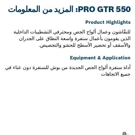
PRO GTR 550: المزيد من المعلومات
Product Highlights
للنقّاشون وعمال ألواح الجص ومحترفي التشطيبات الداخلية
الذين يقومون بأعمال سنفرة واسعة النطاق على الجدران
والأسقف أو تحضير الأسطح للحشو والتجصيص.
Equipment & Application
أداة سنفرة ألواح الجص الجديدة من بوش للسنفرة دون عناء في
جميع الاتجاهات
هل تحتاج إلى قطعة غيار؟
ستجد هنا قطع الغيار المناسبة لأداة بوش الاحترافية الخاصة بك
بسرعة وسهولة.