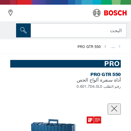
البحث
PRO GTR 550
...
PRO
PRO GTR 550
أداة سنفرة ألواح الجص
رقم الطلب 0.601.7D4.0L0