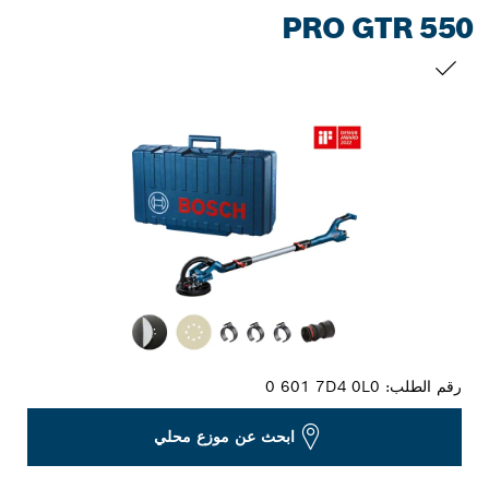
PRO GTR 550
التحديد الخاص بك
رقم الطلب:
0 601 7D4 0L0
ابحث عن موزع محلي