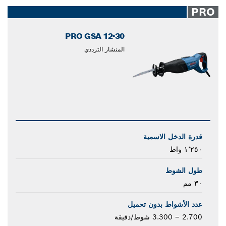
closed
PRO
PRO GSA 12-30
المنشار الترددي
قدرة الدخل الاسمية
١٬٢٥٠ واط
طول الشوط
٣٠ مم
عدد الأشواط بدون تحميل
2.700 – 3.300 شوط/دقيقة