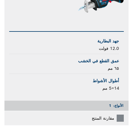
جهد البطارية
12.0 فولت
عمق القطع في الخشب
٦٥ مم
أطوال الأشواط
14=5 مم
الأنواع:
1
مقارنة المنتج