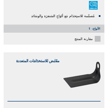
مُصمَّمة للاستِخدَام مَع ألوَاحِ السَنفرَة والوسَائد
الأنواع:
1
مقارنة المنتج
مقَابض للاستخدَامَات المتعددة