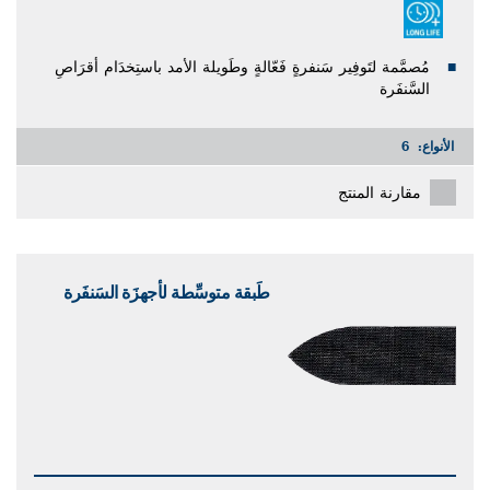
مُصمَّمة لتَوفِير سَنفرةٍ فَعّالةٍ وطَويلة الأمد باستِخدَام أقرَاصِ
السَّنفَرة
الأنواع:
6
مقارنة المنتج
طَبقة متوسِّطة لأجهزَة السَنفَرة