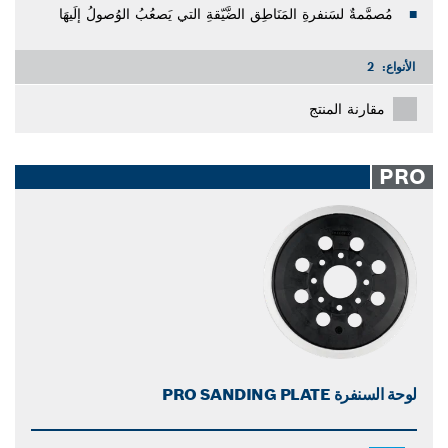
مُصمَّمةٌ لسَنفرةِ المَنَاطِق الضَّيّقةِ التي يَصعُبُ الوُصولُ إلَيهَا
الأنواع:
2
مقارنة المنتج
PRO
لوحة السنفرة PRO SANDING PLATE