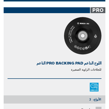
سنفرة مدارية. اعمل بشكل أكثر ذكاءً، وليس بجهد أكبر مع
Dropdown
وسادات التلميع والدعم مِن Bosch.
closed
PRO
اللوح الداعم PRO BACKING PAD الناعم
للجلاخات الزاوية الصغيرة
الأنواع:
2