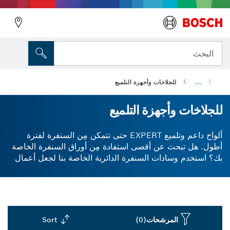
البحث
...
للجلاخات وأجهزة التلميع
للجلاخات وأجهزة التلميع
ألواح داعم وتلميع EXPERT حتى تتمكن مِن السنفرة لفترة
أطول. هل تبحث عن أقصى استفادة مِن أوراق السنفرة الخاصة
بك؟ استخدم وسادات السنفرة الدائرية الخاصة بنا لجعل أعمال
السنفرة الخاصة بك أكثر فعالية. عند دمجها مع ورق السنفرة
متعدد الفتحات، يمكن للوحة التلميع أو لوحة السنفرة التحكم في
كمية الغبار التي تنتجها وتقليلها. تسمح تقنية Particle Control
لدينا بإزالة الغبار بقدر قليل مِن الفوضى ولكن بكفاءة عالية.
سوف تستمر أوراق السنفرة الخاصة بك لفترة أطول أيضًا، لأنها
المرشحات
(0)
Sort
تتعرض لأضرار أقل مِن السنفرة عند استخدام وسادة مع أداة