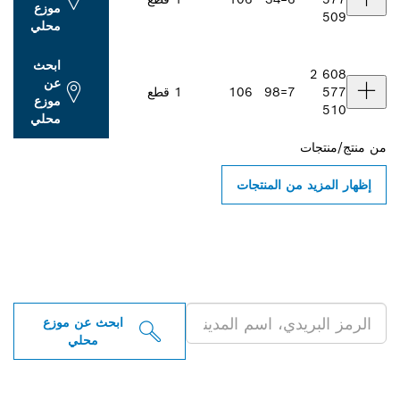
موزع
509
محلي
ابحث
2 608
عن
577
7=98
106
1 قطع
موزع
510
محلي
من
منتج/منتجات
إظهار المزيد من المنتجات
ابحث عن موزعو أدوات بوش
الاحترافية بالقرب منك
ابحث عن موزع
محلي