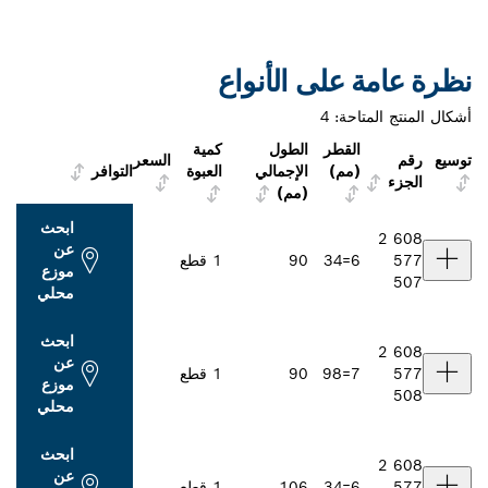
نظرة عامة على الأنواع
أشكال المنتج المتاحة:
4
القطر
الطول
كمية
توسيع
رقم
السعر
(مم)
الإجمالي
العبوة
التوافر
الجزء
(مم)
ابحث
2 608
عن
577
6=34
90
1 قطع
موزع
507
محلي
ابحث
2 608
عن
577
7=98
90
1 قطع
موزع
508
محلي
ابحث
2 608
عن
577
6=34
106
1 قطع