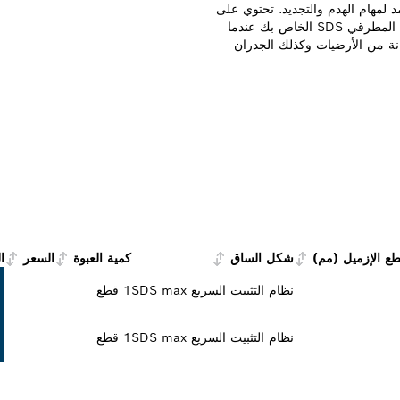
يل الأمد لمهام الهدم والتجديد. تحتوي على
مجراف ذاتي الشحذ لأداء طويل الأمد. استخدمه مع المثقاب المطرقي SDS الخاص بك عندما
نة من الأرضيات وكذلك الجدران
ع الإزميل (مم)
شكل الساق
كمية العبوة
السعر
ا
نظام التثبيت السريع SDS max
1 قطع
نظام التثبيت السريع SDS max
1 قطع