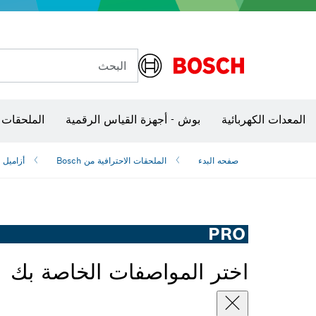
أجهزة الحدائق العاملة ببطارية
المثاقب المطرقية ومطارق التكسير
عدد الخدمة العاملة بالهواء المضغوط
البحث
شفرات منشار و‏‫مناشير حفر
المعدات الكهربائية
بوش - أجهزة القياس الرقمية
الملحقات 
مفكات VDE
مفاتيح ربط VDE
صفحه البدء
الملحقات الاحترافية من Bosch
أزاميل
PRO
اختر المواصفات الخاصة بك