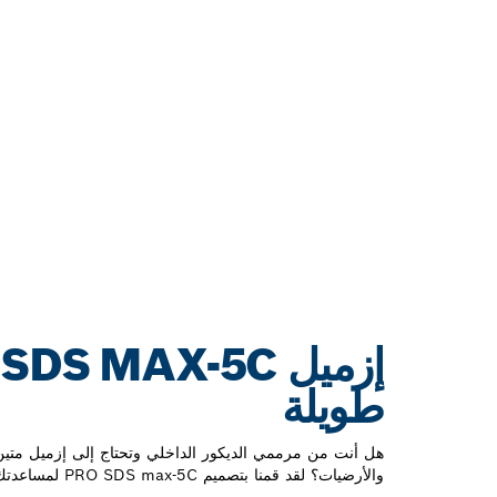
طويلة
هل أنت من مرممي الديكور الداخلي وتحتاج إلى إزميل متين
والأرضيات؟ لقد قمنا بتصميم PRO SDS max-5C لمساعدتك على إنجاز المهمة.