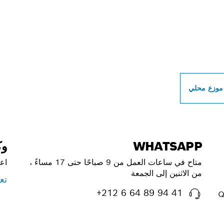
ات بوش الاحترافية بالق
موزع محلي
WHATSAPP
وك
متاح في ساعات العمل من 9 صباحًا حتى 17 مساءً ،
اع
من الاثنين إلى الجمعة
تع
+212 6 64 89 94 41
Q