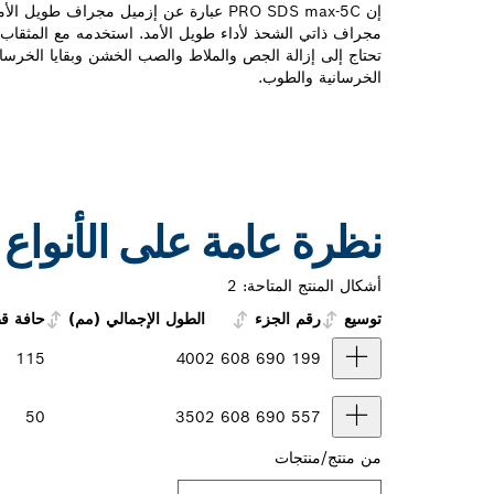
إن PRO SDS max-5C عبارة عن إزميل مجراف طو
تحتاج إلى إزالة الجص والملاط والصب الخشن وبقايا الخرسا
الخرسانية والطوب.
نظرة عامة على الأنواع
أشكال المنتج المتاحة:
2
توسيع
رقم الجزء
الطول الإجمالي (مم)
حافة قط
115
400
2 608 690 199
50
350
2 608 690 557
من
منتج/منتجات