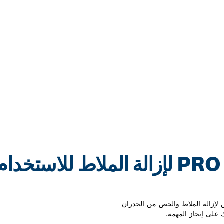
إزميل PRO SDS MAX-5C لإزالة الملاط للاست
 لإزالة الملاط والجص من الجدران