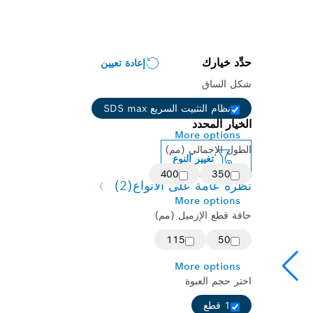
حدِّد خيارك
إعادة تعيين
شكل الساق
نظام التثبيت السريع SDS max
الخيار المحدد
More options
الطول الإجمالي (مم)
تغيير النوع
400
350
نظرة عامة على الأنواع
(2)
More options
حافة قطع الإزميل (مم)
115
50
More options
اختر حجم العبوة
1 قطع