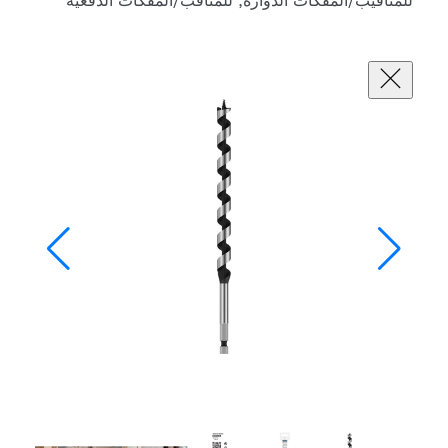
فكات الدوارة, للمثاقب/المفكات الدفعية