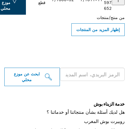
قطع
موزع
محلي
ن المنتجات
 موزعو أدوات بوش
ية بالقرب منك
ابحث عن موزع
محلي
أن منتجاتنا أو خدماتنا ؟
مغرب