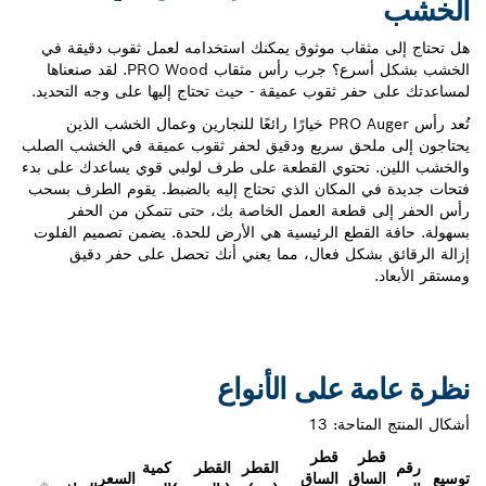
قاب موثوق يمكنك استخدامه لعمل ثقوب دقيقة في
الخشب بشكل أسرع؟ جرب رأس مثقاب PRO Wood. لقد صنعناها
 ثقوب عميقة - حيث تحتاج إليها على وجه التحديد.
تُعد رأس PRO Auger خيارًا رائعًا للنجارين وعمال الخشب الذين
ق سريع ودقيق لحفر ثقوب عميقة في الخشب الصلب
حتوي القطعة على طرف لولبي قوي يساعدك على بدء
لمكان الذي تحتاج إليه بالضبط. يقوم الطرف بسحب
طعة العمل الخاصة بك، حتى تتمكن من الحفر
طع الرئيسية هي الأرض للحدة. يضمن تصميم الفلوت
كل فعال، مما يعني أنك تحصل على حفر دقيق
على الأنواع
احة:
13
قطر
القطر
القطر
كمية
ق
الساق
السعر