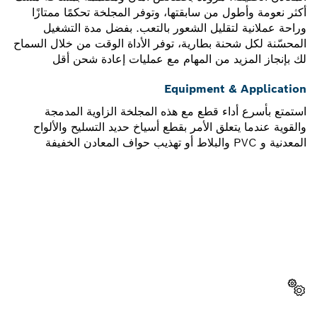
أكثر نعومة وأطول من سابقتها، وتوفر المجلخة تحكمًا ممتازًا
وراحة عملانية لتقليل الشعور بالتعب. بفضل مدة التشغيل
المحسّنة لكل شحنة بطارية، توفر الأداة الوقت من خلال السماح
لك بإنجاز المزيد من المهام مع عمليات إعادة شحن أقل
Equipment & Application
استمتع بأسرع أداء قطع مع هذه المجلخة الزاوية المدمجة
والقوية عندما يتعلق الأمر بقطع أسياخ حديد التسليح والألواح
المعدنية و PVC والبلاط أو تهذيب حواف المعادن الخفيفة
هل تحتاج إلى قطعة غيار؟
ستجد هنا قطع الغيار المناسبة لأداة بوش الاحترافية الخاصة بك
بسرعة وسهولة.
اختر قطعة غيار