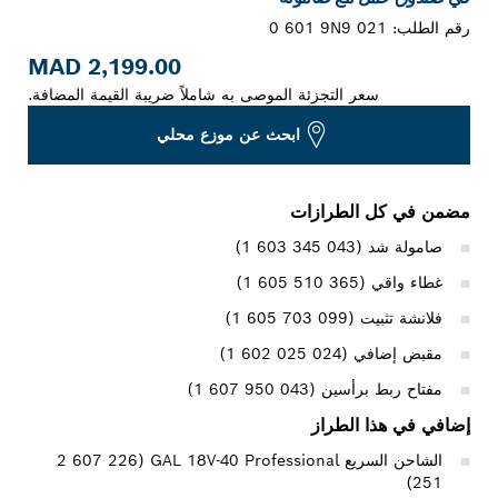
رقم الطلب:
0 601 9N9 021
2,199.00 MAD
سعر التجزئة الموصى به شاملاً ضريبة القيمة المضافة.
ابحث عن موزع محلي
مضمن في كل الطرازات
صامولة شد (‎1 603 345 043)
غطاء واقي (‎1 605 510 365)
فلانشة تثبيت (‎1 605 703 099)
مقبض إضافي (‎1 602 025 024)
مفتاح ربط برأسين (‎1 607 950 043)
إضافي في هذا الطراز
الشاحن السريع GAL 18V-40 Professional ‏(‎2 607 226
251)