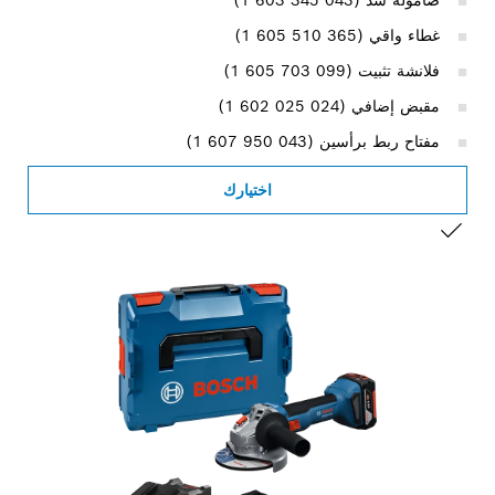
غطاء واقي (‎1 605 510 365)
فلانشة تثبيت (‎1 605 703 099)
مقبض إضافي (‎1 602 025 024)
مفتاح ربط برأسين (‎1 607 950 043)
اختيارك
التحديد الخاص بك