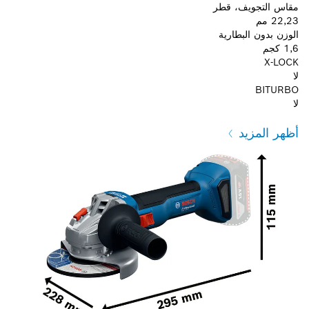
مقاس التجويف، قطر
22,23 مم
الوزن بدون البطارية
1,6 كجم
X-LOCK
لا
BITURBO
لا
أظهر المزيد