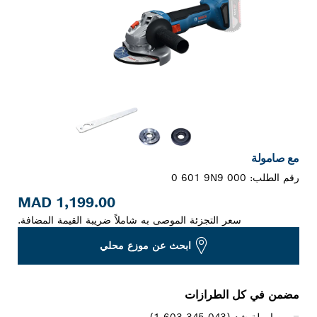
مع صامولة
رقم الطلب:
0 601 9N9 000
1,199.00 MAD
سعر التجزئة الموصى به شاملاً ضريبة القيمة المضافة.
ابحث عن موزع محلي
مضمن في كل الطرازات
صامولة شد (‎1 603 345 043)