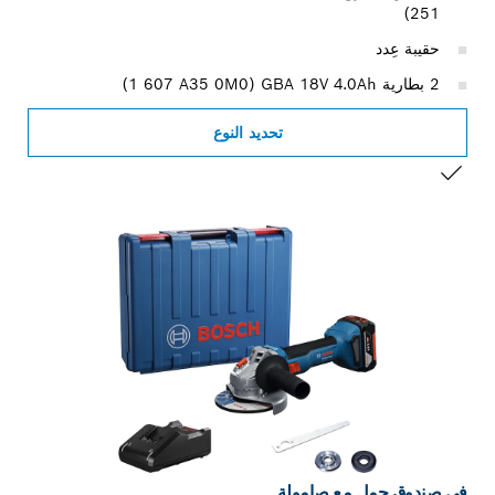
251)
حقيبة عِدد
2 بطارية GBA 18V 4.0Ah‏ (‎1 607 A35 0M0)
تحديد النوع
التحديد الخاص بك
في صندوق حمل مع صامولة