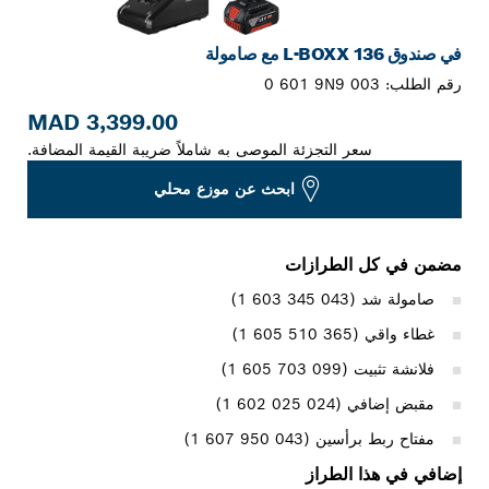
في صندوق L-BOXX 136 مع صامولة
رقم الطلب:
0 601 9N9 003
3,399.00 MAD
سعر التجزئة الموصى به شاملاً ضريبة القيمة المضافة.
ابحث عن موزع محلي
مضمن في كل الطرازات
صامولة شد (‎1 603 345 043)
غطاء واقي (‎1 605 510 365)
فلانشة تثبيت (‎1 605 703 099)
مقبض إضافي (‎1 602 025 024)
مفتاح ربط برأسين (‎1 607 950 043)
إضافي في هذا الطراز