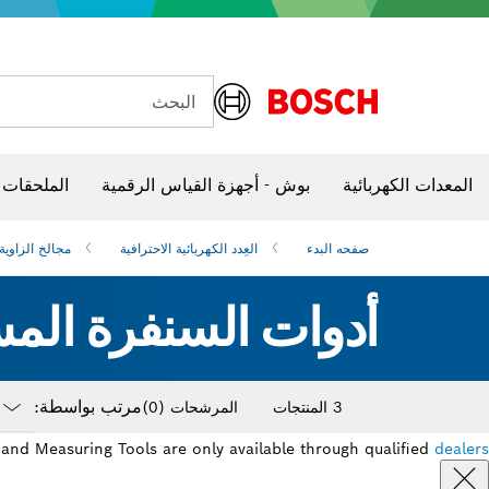
أجهزة الحدائق العاملة ببطارية
المثاقب المطرقية ومطارق التكسير
عدد الخدمة العاملة بالهواء المضغوط
البحث
شفرات منشار و‏‫مناشير حفر
المعدات الكهربائية
بوش - أجهزة القياس الرقمية
الملحقات 
مفكات VDE
مفاتيح ربط VDE
صفحه البدء
العِدد الكهربائية الاحترافية
مجالخ الزاوية
أدوات السنفرة الم
مرتب بواسطة:
3 المنتجات
المرشحات
(0)
down
and Measuring Tools are only available through qualified
dealers
losed