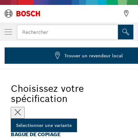
VOTRE VARIANTE SÉLECTIONNÉE
Bague de copiage
Rechercher
2 609 200 138
...
Bague de copiage pour défonceuses
Trouver un revendeur local
Choisissez votre
spécification
Sélectionner une variante
BAGUE DE COPIAGE