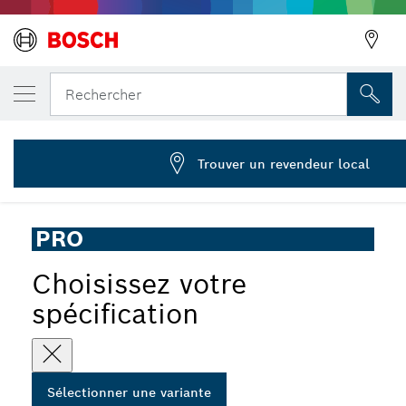
VOTRE VARIANTE SÉLECTIONNÉE
Burin plat PRO SDS plus-5C 20 x 250 mm
Rechercher
2 608 690 548
...
Burin plat PRO SDS plus-5C
Trouver un revendeur local
PRO
Choisissez votre
spécification
Sélectionner une variante