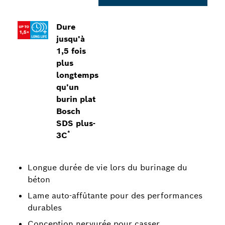
Dure
jusqu'à
1,5 fois
plus
longtemps
qu'un
burin plat
Bosch
SDS plus-
*
3C
Longue durée de vie lors du burinage du
béton
Lame auto-affûtante pour des performances
durables
Conception nervurée pour casser