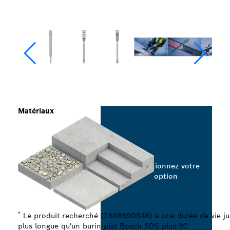
Matériaux
Sélectionnez votre
option
*
Le produit recherché (2608690548) a une durée de vie jus
plus longue qu'un burin plat Bosch SDS plus-3C