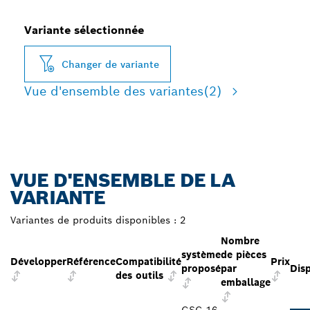
Variante sélectionnée
Changer de variante
Vue d'ensemble des variantes
(2)
VUE D'ENSEMBLE DE LA
VARIANTE
Variantes de produits disponibles :
2
Nombre
système
de pièces
Développer
Référence
Compatibilité
Prix
proposé
par
Disp
des outils
emballage