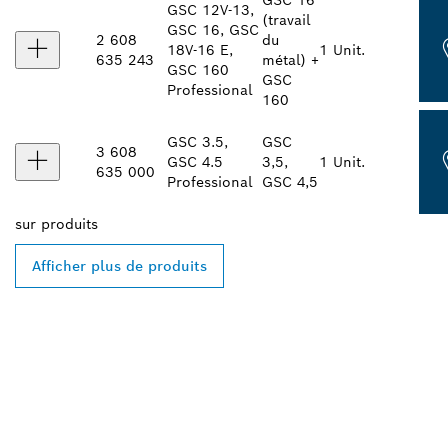
GSC 16
GSC 12V-13,
(travail
GSC 16, GSC
2 608
du
18V-16 E,
1 Unit.
635 243
métal) +
GSC 160
GSC
Professional
160
GSC 3.5,
GSC
3 608
GSC 4.5
3,5,
1 Unit.
635 000
Professional
GSC 4,5
sur
produits
Afficher plus de produits
TROUVEZ DES
REVENDEURS BOSCH
PROFESSIONAL PRÈS DE
CHEZ VOUS