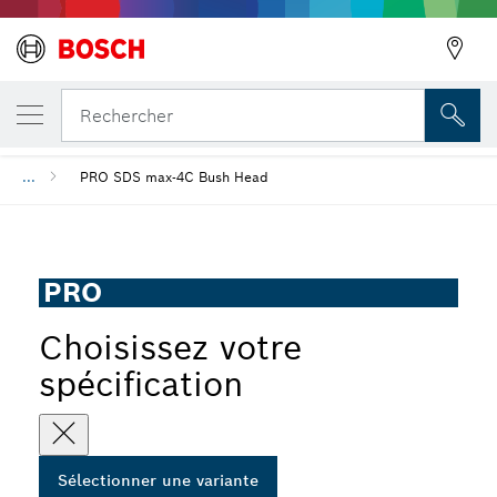
VOTRE VARIANTE SÉLECTIONNÉE
Tête de boucharde en acier PRO SDS max-
Rechercher
...
PRO SDS max-4C Bush Head
PRO
Choisissez votre
spécification
Sélectionner une variante