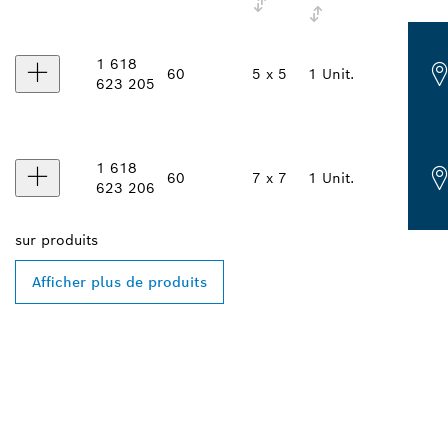
1 618
60
5 x 5
1 Unit.
623 205
1 618
60
7 x 7
1 Unit.
623 206
sur
produits
Afficher plus de produits
TROUVEZ DES
REVENDEURS BOSCH
PROFESSIONAL PRÈS DE