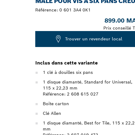
MÂLE POUR VIS À SIX PANS CRE
Référence:
0 601 3A4 0K1
899.00 M
Prix conseillé 
Trouver un revendeur local
Inclus dans cette variante
1 clé à douilles six pans
1 disque diamanté, Standard for Universal,
115 x 22,23 mm
Référence: 2 608 615 027
Boîte carton
Clé Allen
1 disque diamanté, Best for Tile, 115 x 22,
mm
Référence: 2 607 019 472