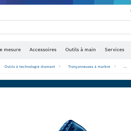
Lames de scie et scies trépans
Forage diamant, coupe et meula
Embouts de vissage et douilles
de mesure
Accessoires
Outils à main
Services
Mesureurs d’angle et niveaux é
Détecteurs multi-matériaux
Outils à technologie diamant
Tronçonneuses à marbre
...