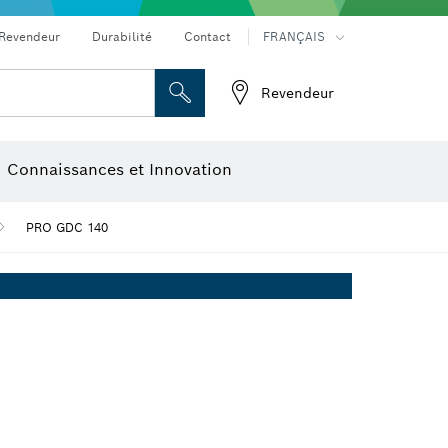
Revendeur
Durabilité
Contact
FRANÇAIS
Revendeur
ge
Disques à tronçonner, meules et brosses métalliques
Connaissances et Innovation
lectroniques
Caméras et détecteurs thermiques
PRO GDC 140