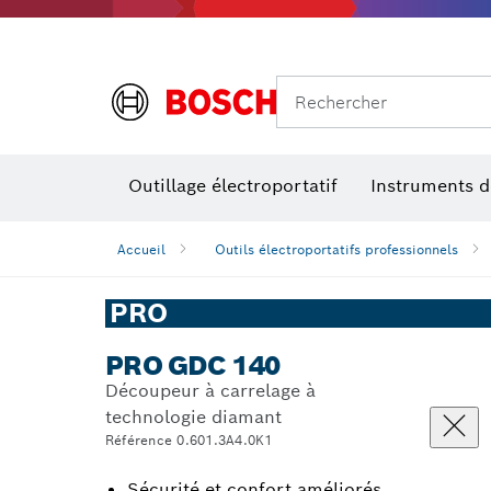
Rechercher
Accessoires pour outils multifonctions
Niveaux de performances
Outillage électroportatif
Instruments 
Accueil
Outils électroportatifs professionnels
PRO
PRO GDC 140
Découpeur à carrelage à
technologie diamant
Référence 0.601.3A4.0K1
Sécurité et confort améliorés