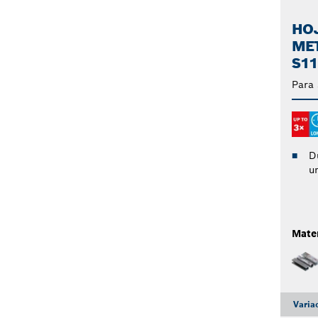
HOJ
MET
S1
Para 
D
u
Mater
Varia