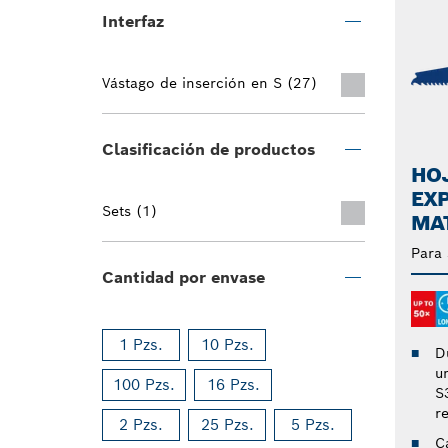
Interfaz
Vástago de inserción en S (27)
Clasificación de productos
HO
EXP
Sets (1)
MA
Para 
Cantidad por envase
1 Pzs.
10 Pzs.
D
u
100 Pzs.
16 Pzs.
S
re
2 Pzs.
25 Pzs.
5 Pzs.
C