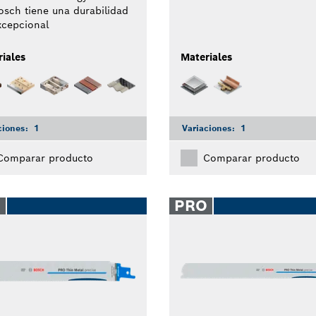
osch tiene una durabilidad
xcepcional
iales
Materiales
ciones:
1
Variaciones:
1
Comparar producto
Comparar producto
O
PRO