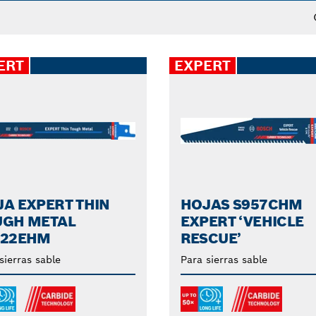
idad. Con las hojas de sierra oscilante de Bosch notará
suavidad del resultado final.
ERT
EXPERT
A EXPERT THIN
HOJAS S957CHM
UGH METAL
EXPERT ‘VEHICLE
022EHM
RESCUE’
sierras sable
Para sierras sable