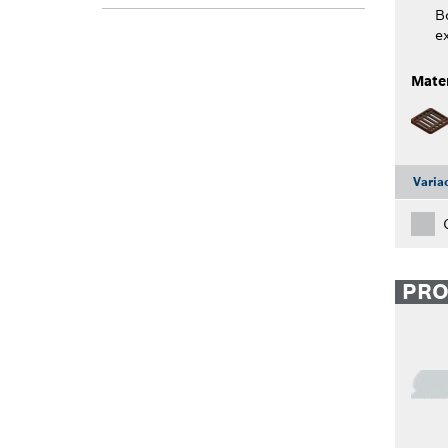
B
e
Mater
Varia
PR