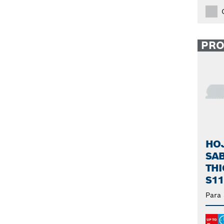
PR
HOJ
SAB
THI
S1
Para 