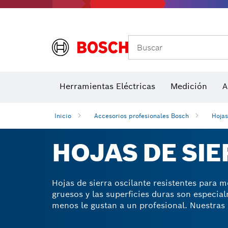
Buscar
Detectores de temperatura y cámaras térmicas
Herramientas Eléctricas
Hojas de sierra y sierras de corona
Medición
Discos de lij
A
Inicio
Accesorios profesionales Bosch
Hojas
HOJAS DE SIE
Hojas de sierra oscilante resistentes para 
gruesos y las superficies duras son especial
menos le gustan a un profesional. Nuestras h
Carbide Technology de Bosch para producir 
reforzados aumentan la resistencia tanto al