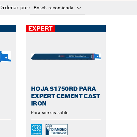
s una mejora en la
Ordenar por:
Dropdown
closed
EXPERT
HOJA S1750RD PARA
EXPERT CEMENT CAST
IRON
Para sierras sable