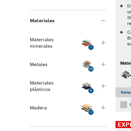
D
u
S
Materiales
re
C
B
Materiales
e
minerales
2
Mater
Metales
39
Materiales
plásticos
8
Varia
Madera
11
EXP