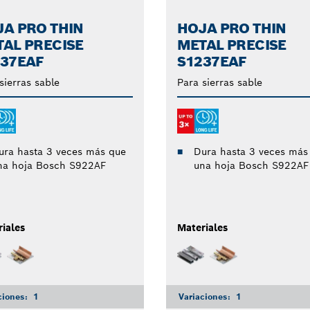
A PRO THIN
HOJA PRO THIN
AL PRECISE
METAL PRECISE
137EAF
S1237EAF
sierras sable
Para sierras sable
ura hasta 3 veces más que
Dura hasta 3 veces más
na hoja Bosch S922AF
una hoja Bosch S922AF
iales
Materiales
ciones:
1
Variaciones:
1