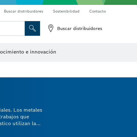
Buscar distribuidores
Sostenibilidad
Contacto
Buscar distribuidores
Cámaras de inspección
Detectores de materiales
Medidores de ángulos e inclinómetros
Herramientas de diseño
los de alambre
de cepillo
ocimiento e innovación
Accesorios para multiherramienta
Accesorios de máquinas
iales. Los metales
 trabajos que
tico utilizan la
us dientes
éndote un accesorio