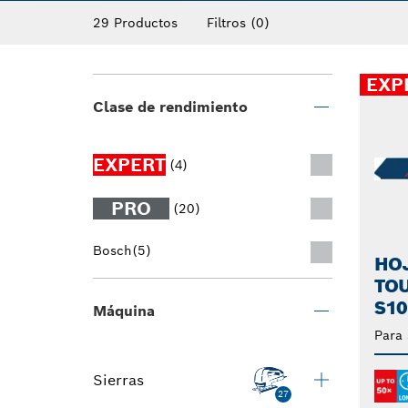
más duradero con un rendimiento de alta cal
29 Productos
Filtros
(0)
velocidad al cortar materiales duros y en la 
EXP
Clase de rendimiento
EXPERT
(4)
PRO
(20)
Bosch
(5)
HOJ
TO
S1
Máquina
Para 
Sierras
27