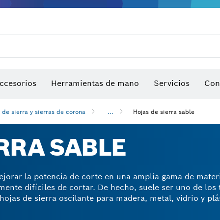
a, bandas de lija y hojas de lija
ccesorios
Herramientas de mano
Puntas de atornillar, llaves para tuercas y llaves tubo
Perforación con diamantes, corte y desbaste
Servicios
Discos de corte, discos de desbaste y cepil
Fresas para router y cuchillos 
Con
 de sierra y sierras de corona
...
Hojas de sierra sable
RRA SABLE
mejorar la potencia de corte en una amplia gama de mater
mente difíciles de cortar. De hecho, suele ser uno de los
ojas de sierra oscilante para madera, metal, vidrio y plás
cortes rápidos y profesionales sin dañarse fácilmente. S
 desgaste diario como a las tareas más exigentes, ofreci