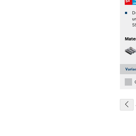
D
u
S
Mater
Varia