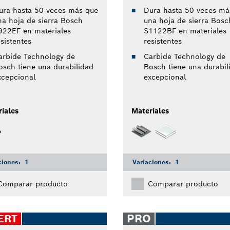
ura hasta 50 veces más que
Dura hasta 50 veces má
na hoja de sierra Bosch
una hoja de sierra Bosc
922EF en materiales
S1122BF en materiales
sistentes
resistentes
arbide Technology de
Carbide Technology de
osch tiene una durabilidad
Bosch tiene una durabil
xcepcional
excepcional
iales
Materiales
ciones:
1
Variaciones:
1
Comparar producto
Comparar producto
PRO
ERT