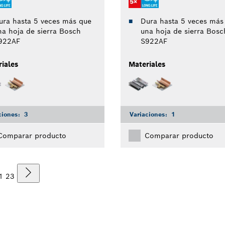
ura hasta 5 veces más que
Dura hasta 5 veces más
na hoja de sierra Bosch
una hoja de sierra Bosc
922AF
S922AF
iales
Materiales
ciones:
3
Variaciones:
1
Comparar producto
Comparar producto
1
2
3