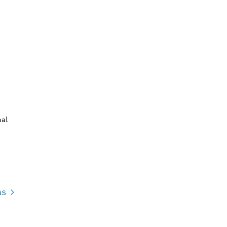
al
ás