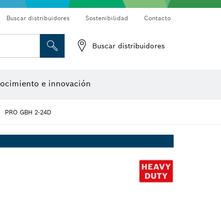
Buscar distribuidores
Sostenibilidad
Contacto
Buscar distribuidores
Cámaras de inspección
Detectores de materiales
Medidores de ángulos e inclinómetros
Herramientas de diseño
los de alambre
de cepillo
ocimiento e innovación
Accesorios para multiherramienta
Accesorios de máquinas
PRO GBH 2-24D