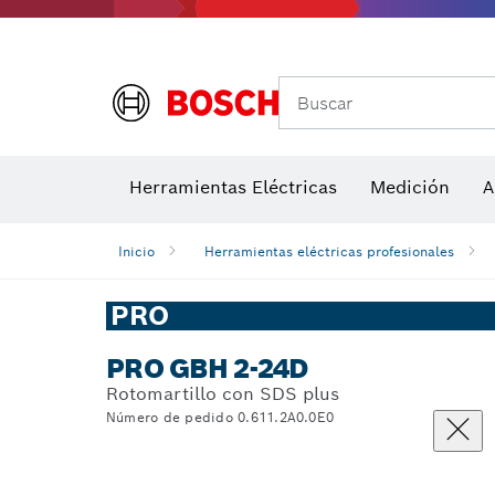
Buscar
Detectores de temperatura y cámaras térmicas
Herramientas Eléctricas
Hojas de sierra y sierras de corona
Medición
Discos de lij
A
Inicio
Herramientas eléctricas profesionales
PRO
PRO GBH 2-24D
Rotomartillo con SDS plus
Número de pedido 0.611.2A0.0E0