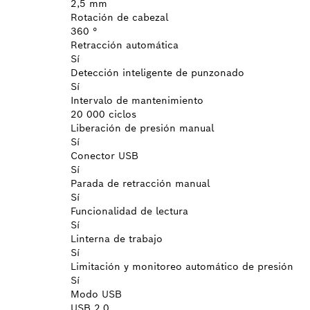
2,5 mm
Rotación de cabezal
360 °
Retracción automática
Sí
Detección inteligente de punzonado
Sí
Intervalo de mantenimiento
20 000 ciclos
Liberación de presión manual
Sí
Conector USB
Sí
Parada de retracción manual
Sí
Funcionalidad de lectura
Sí
Linterna de trabajo
Sí
Limitación y monitoreo automático de presión
Sí
Modo USB
USB 2.0