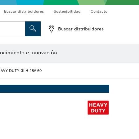
Buscar distribuidores
Sostenibilidad
Contacto
Buscar distribuidores
Cámaras de inspección
Detectores de materiales
Medidores de ángulos e inclinómetros
Herramientas de diseño
los de alambre
de cepillo
ocimiento e innovación
Accesorios para multiherramienta
Accesorios de máquinas
AVY DUTY GLH 18V-60