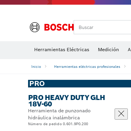
Buscar
Detectores de temperatura y cámaras térmicas
Herramientas Eléctricas
Hojas de sierra y sierras de corona
Medición
Discos de lij
A
Inicio
Herramientas eléctricas profesionales
PRO
PRO HEAVY DUTY GLH
18V-60
Herramienta de punzonado
hidráulica inalámbrica
Número de pedido 0.601.9P0.200