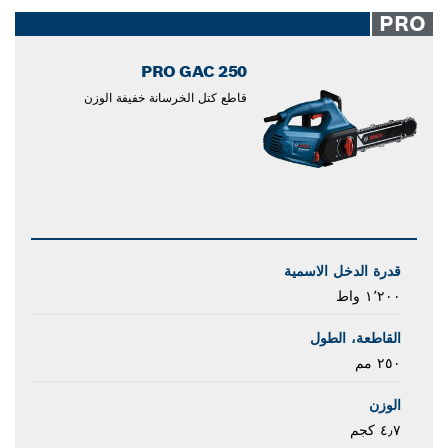
closed
PRO
PRO GAC 250
قاطع كتل الخرسانة خفيفة الوزن
قدرة الدخل الاسمية
١٬٢٠٠ واط
القاطعة، الطول
٢٥٠ مم
الوزن
٤٫٧ كجم