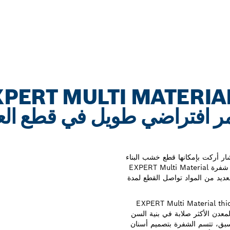
PERT MULTI MATERIAL TH
THIN T36 لعمر افتراضي طويل في قطع ا
شار أركت بإمكانها قطع خشب البناء
الذي يحتوي على معادن. أو ألواح الألياف. أو البراغي القوية. شفرة EXPERT Multi Material
لأداء في العديد من المواد تواصل القطع لمدة
EXPERT Multi Material thick and thin T367
 Bosch - حيث يتم دمج المعدن الأكثر صلابة في بنية السن
 سبق، تتسم الشفرة بتصميم أسنان