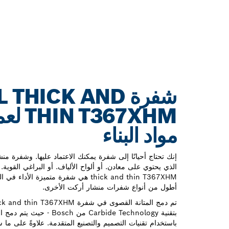
شفرة ICK AND
7XHM
مواد‬‬ البناء
إنك تحتاج أحيانًا إلى شفرة يمكنك الاعتماد عليها. وشفرة من
thick and thin T367XHM هي شفرة متميزة ا
أطول من أنواع شفرات منشار أركت الأخرى.
تم دمج المتانة القصوى في شفرة XHM
بتقنية Carbide Technology من
باستخدام تقنيات التصميم والتصنيع المتقدمة. علاوةً على ما