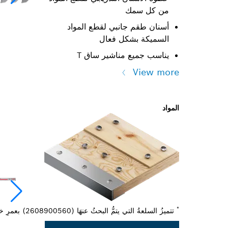
من كل سمك
أسنان طقم جانبي لقطع المواد
السميكة بشكل فعال
يناسب جميع مناشير ساق T
View more
المواد
*
‏‫تتميزُ السلعةُ التي يتمُّ البحثُ عنهَا (2608900560) بعمرِ خدمةٍ أطوَل يَزيدُ بـ 50 مرة عَن قُرصِ الألياف T345XF مِن Bosch