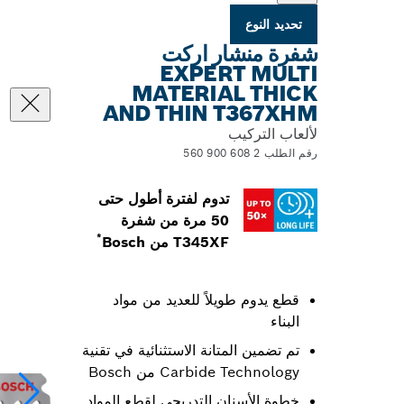
تحديد النوع
شفرة منشار اركت
EXPERT MULTI
MATERIAL THICK
AND THIN T367XHM
لألعاب التركيب
رقم الطلب 2 608 900 560
تدوم لفترة أطول حتى
50 مرة من شفرة
*
T345XF من Bosch
قطع يدوم طويلاً للعديد من مواد‬‬
البناء
تم تضمين المتانة الاستثنائية في تقنية
Carbide Technology من Bosch
خطوة الأسنان التدريجي لقطع المواد