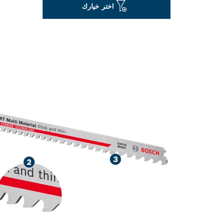
اختر خيارك
قطع يدوم طويلاً للع‬‬