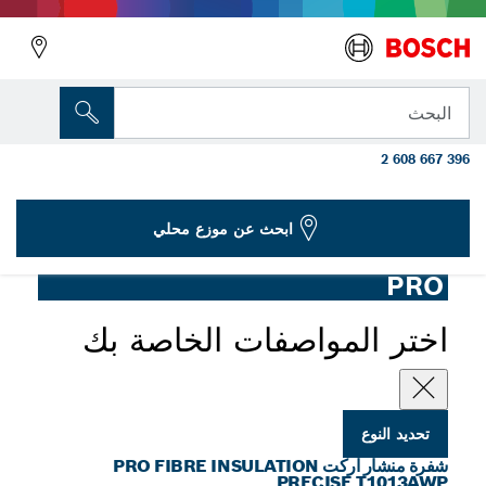
المتغير الذي اخترته
شفرة منشار اركت PRO Fibre Insulation
البحث
precise T1013AWP مقاس 250 مم، 3 قطع
2 608 667 396
شفرات منشار اركت PRO Fiber Insulation Precise
...
T1013AWP
ابحث عن موزع محلي
PRO
اختر المواصفات الخاصة بك
تحديد النوع
شفرة منشار اركت PRO FIBRE INSULATION
PRECISE T1013AWP