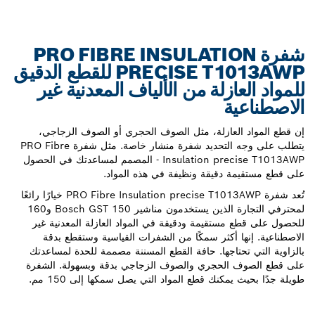
شفرة PRO FIBRE INSULATION
PRECISE T1013AWP للقطع الدقيق
للمواد العازلة من الألياف المعدنية غير
الاصطناعية
إن قطع المواد العازلة، مثل الصوف الحجري أو الصوف الزجاجي،
يتطلب على وجه التحديد شفرة منشار خاصة. مثل شفرة PRO Fibre
Insulation precise T1013AWP - المصمم لمساعدتك في الحصول
على قطع مستقيمة دقيقة ونظيفة في هذه المواد.
تُعد شفرة PRO Fibre Insulation precise T1013AWP خيارًا رائعًا
لمحترفي التجارة الذين يستخدمون مناشير Bosch GST 150 و160
للحصول على قطع مستقيمة ودقيقة في المواد العازلة المعدنية غير
الاصطناعية. إنها أكثر سمكًا من الشفرات القياسية وستقطع بدقة
بالزاوية التي تحتاجها. حافة القطع المسننة مصممة للحدة لمساعدتك
على قطع الصوف الحجري والصوف الزجاجي بدقة وبسهولة. الشفرة
طويلة جدًا بحيث يمكنك قطع المواد التي يصل سمكها إلى 150 مم.