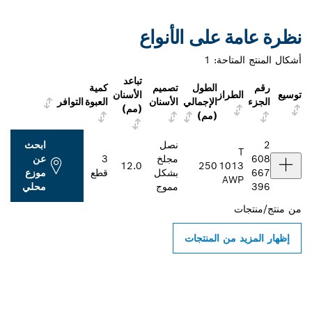
نظرة عامة على الأنواع
أشكال المنتج المتاحة:
1
تباعد
رقم
الطول
تصميم
كمية
توسيع
الطراز
الأسنان
الجزء
الإجمالي
الأسنان
العبوة
التوافر
(مم)
(مم)
2
نصل
ابحث
T
608
مجلخ
3
عن
12.0
250
1013
667
بشكل
قطع
موزع
AWP
396
مموج
محلي
من
منتج/منتجات
إظهار المزيد من المنتجات
ابحث عن موزعو أدوات بوش