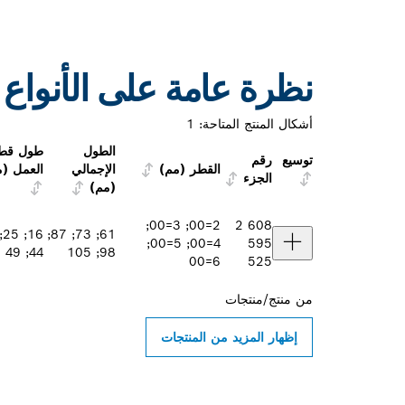
نظرة عامة على الأنواع
أشكال المنتج المتاحة:
1
الطول
طول قطا
توسيع
رقم
القطر (مم)
الإجمالي
العمل (م
الجزء
(مم)
2=00; 3=00;
2 608
61; 73; 87;
4=00; 5=00;
595
44; 49
98; 105
6=00
525
من
منتج/منتجات
إظهار المزيد من المنتجات