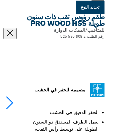
تحديد النوع
طقم رؤوس ثقب ذات سنون
طويلة PRO WOOD HSS
للمثاقيب/المفكات الدوارة
رقم الطلب 2 608 595 525
مصممة للحفر في الخشب
الحفر الدقيق في الخشب
يعمل الطرف المستدق ذو السنون
الطويلة‬ على توسيط رأس الثقب،