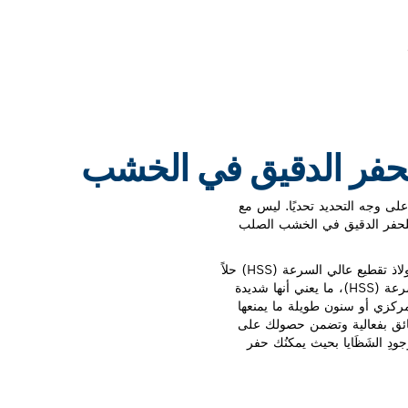
لى وجه التحديد تحديًا. ليس مع
نت من PRO Wood HSS، مصممة للحفر الدقيق في الخشب الصلب
تقدم رؤوس الثقب PRO Wood HSS ذات سنون طويلة لفولاذ تقطيع عالي السرعة (HSS) حلاً
لتحديات الأعمال الخشبية لديك. صنعناها من الفولاذ عالي السرعة (HSS)، ما يعني أنها شديدة
كزي أو سنون طويلة ما يمنعها
رقائق بفعالية وتضمن حصولك على
جودِ الشَظَايا بحيث يمكنُك حفر