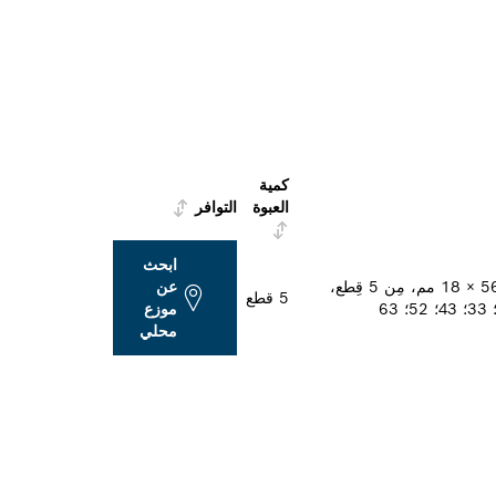
كمية
العبوة
التوافر
ابحث
طقم رؤوس الثقب PRO Hex بعمود سداسي للخشب: مقَاس 163 × 56 × 18 مم، مِن 5 قِطع،
عن
5 قطع
موزع
محلي