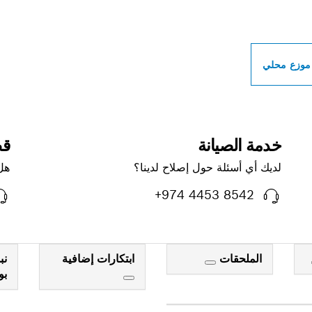
ات بوش الاحترافية بالق
موزع محلي
خدمة الصيانة
قط
لديك أي أسئلة حول إصلاح لدينا؟
هل
+974 4453 8542
الملحقات
ابتكارات إضافية
نب
ب