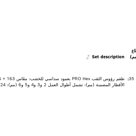
ع
م)
Set description
16; 25; 35;
الأقطار المضمنة (مم): تشمل أطوال العمل 2 و3 و4 و5 و6 (مم): 24؛ 33؛ 43؛ 52؛ 63