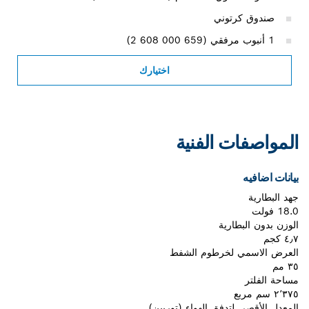
صندوق كرتوني
1 أنبوب مرفقي (‎2 608 000 659)
اختيارك
المواصفات الفنية
بيانات اضافيه
جهد البطارية
18.0 فولت
الوزن بدون البطارية
٤٫٧ كجم
العرض الاسمي لخرطوم الشفط
٣٥ مم
مساحة الفلتر
٢٬٣٧٥ سم مربع
المعدل الأقصى لتدفق الهواء (توربين)