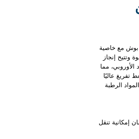
من
GAS 3 عبارة عن شفاط غبار رطب وجاف عامل بسلك من الفئة M من بوش مع خاصية
ة وتتيح إنجاز
من الفئة M وفقًا لمعايير الاتحاد الأوروبي، مما
 مفعم بالقوة بقدرة 1380 واط يُوفر ضغط تفريغ عاليًا
 المواد الرطبة
وفير حل نقل عملي لضمان إمكانية تنقل