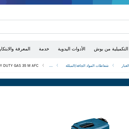
أقراص سنفرة وأحزمة سنفرة وورق سنفرة
حفر الماس وقطعه وتجليخه
رؤوس تركيب براغي، ووحدات تركيب رؤوس التثبيت والمآخذ
أق
الكاميرات وأجهزة الكشف الحرارية
التكميلية من بوش
الأدوات اليدوية
خدمة
المعرفة والابتكار
غبار
شفاطات المواد الجافة/المبللة
...
Y DUTY GAS 35 M AFC