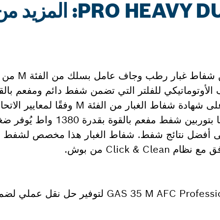
PRO HEAVY DUTY GAS 35 M AFC: المزيد 
5 M AFC Professional
يف الأوتوماتيكي للفلتر التي تضمن شفط دائم ومفعم بالقو
العمل بسرعة كبيرة. شفاط الغبار حاصل على شهادة شفاط الغبار 
يضمن حماية محسّنة للمستخدم. يتميز أيضًا بتوربين شفط
 بار للحصول على أفضل نتائج شفط. شفاط الغبار هذا مخصص لشفط
يمكن دمج نظام L-BOXX بسهولة في GAS 35 M AFC Professional لت