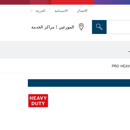
الاتصال
الاستدامة
العربية
الموزعين | مراكز الخدمة
رؤوس النحت والسكاكين المسطحة
راص تقطيع وأقراص تجليخ وفُرش سلكية
أجهزة ضبط الاستواء البصرية
PRO HEAV