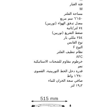
فئة الغبار
M
مساحة الفلتر
٦٬١٥٠ سم مربع
معدل تدفق الهواء (توربين)
٧٤ لتر/ثانية
ضغط التفريغ (توربين)
٢٥٤ مللي بار
نوع القابس
النوع F
نظام تنظيف الفلتر
AFC
خرطوم مقاوم للشحنات الاستاتيكية
نعم
قدرة دخل الخط التوربينية، القصوى
١٬٣٨٠ واط
صافي سعة الخزان للماء
١٩٫٢ لتر