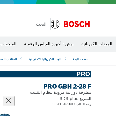
البحث
شفرات منشار و‏‫مناشير حفر
المعدات الكهربائية
بوش - أجهزة القياس الرقمية
الملحقات 
صفحه البدء
العِدد الكهربائية الاحترافية
المثاقب المط
PRO
PRO GBH 2-28 F
مطرقة دورانية مزودة بنظام التثبيت
السريع SDS plus
رقم الطلب 0.611.267.600