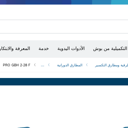
أقراص سنفرة وأحزمة سنفرة وورق سنفرة
حفر الماس وقطعه وتجليخه
رؤوس تركيب براغي، ووحدات تركيب رؤوس التثبيت والمآخذ
أق
الكاميرات وأجهزة الكشف الحرارية
التكميلية من بوش
الأدوات اليدوية
خدمة
المعرفة والابتكار
رقية ومطارق التكسير
المطارق الدورانية
...
PRO GBH 2-28 F