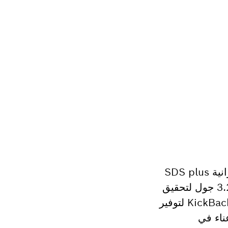
الأداة GBH 2-28 F Professional المزودة بظرف تغيير سريع هي الأقوى في فئة المطارق الدورانية SDS plus
وزن 2 كجم والعاملة بسلك كهربائي من بوش. يولد محركها المفعم بالقوة طاقة طرق هائلة تبلغ 3.2 جول لتحقيق
أداء ثقب فائق القدرة. تشتمل المطرقة الدورانية أيضا على خاصية التحكم في الارتداد KickBack Control لتوفير
ستمرارية دون عناء في