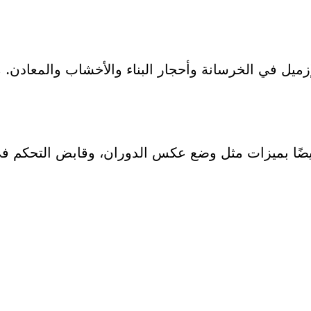
إزميل في الخرسانة وأحجار البناء والأخشاب والمعادن. 
تع الأداة GBH 2-28 F Professional أيضًا بميزات مثل وضع عكس الدوران، وقابض الت
لى قطعة غيار؟