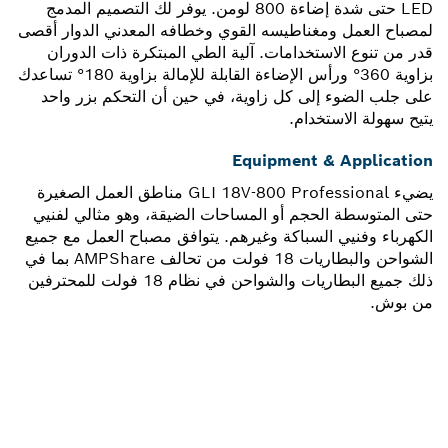
LED حتى شدة إضاءة 800 لومن. يوفر لك التصميم المدمج
لمصباح العمل ومغناطيسه القوي وخطافه المعدني الدوار أقصى
قدر من تنوع الاستخدامات. آلية الطي المبتكرة ذات الدوران
بزاوية 360° ورأس الإضاءة القابلة للإمالة بزاوية 180° تساعدك
على جلب الضوء إلى كل زاوية، في حين أن التحكم بزر واحد
يتيح سهولة الاستخدام.
Equipment & Application
يضيء GLI 18V-800 Professional مناطق العمل الصغيرة
حتى المتوسطة الحجم أو المساحات الضيقة، وهو مثالي لفنيي
الكهرباء وفنيي السباكة وغيرهم. يتوافق مصباح العمل مع جميع
الشواحن والبطاريات 18 فولت من تحالف AMPShare بما في
ذلك جميع البطاريات والشواحن في نظام 18 فولت للمحترفين
من بوش.
هل تحتاج إلى قطعة غيار؟