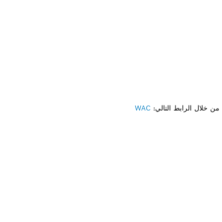
ن خلال الرابط التالي:
WAC
لى قطعة غيار؟
ار المناسبة لأداة بوش الاحترافية الخاصة بك بسرعة وس