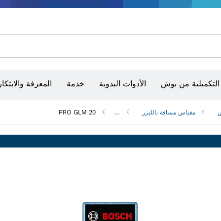
أقراص سنفرة وأحزمة سنفرة وورق سنفرة
حفر الماس وقطعه وتجليخه
رؤوس تركيب براغي، ووحدات تركيب رؤوس التثبيت والمآخذ
أق
الكاميرات وأجهزة الكشف الحرارية
التكميلية من بوش
الأدوات اليدوية
خدمة
المعرفة والابتكار
س
مقياس مسافة بالليزر
...
PRO GLM 20