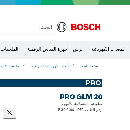
البحث
شفرات منشار و‏‫مناشير حفر
المعدات الكهربائية
بوش - أجهزة القياس الرقمية
الملحقات 
صفحه البدء
العِدد الكهربائية الاحترافية
طريقة القيا
PRO
PRO GLM 20
مقياس مسافة بالليزر
رقم الطلب 0.601.072.EG0