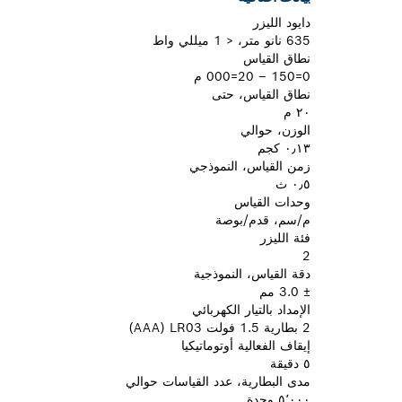
دايود الليزر
635 نانو متر، < 1 ميللي واط
نطاق القياس
0=150 – 20=000 م
نطاق القياس، حتى
٢٠ م
الوزن، حوالي
٠٫١٣ كجم
زمن القياس، النموذجي
٠٫٥ ث
وحدات القياس
م/سم، قدم/بوصة
فئة الليزر
2
دقة القياس، النموذجية
± 3.0 مم
الإمداد بالتيار الكهربائي
2 بطارية 1.5 فولت LR03 ‏‎(AAA)‎
إيقاف الفعالية أوتوماتيكيا
٥ دقيقة
مدى البطارية، عدد القياسات حوالي
٥٬٠٠٠ وحدة