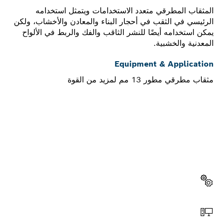
المثقاب المطرقي متعدد الاستخدامات ويتمثل استخدامه
الرئيسي في الثقب في أحجار البناء والمعادن والأخشاب، ولكن
يمكن استخدامه أيضًا للنشر الثاقب والفك والربط في الألواح
المعدنية والخشبية.
Equipment & Application
مثقاب مطرقي مطور 13 مم لمزيد من القوة
هل تحتاج إلى قطعة غيار؟
ستجد هنا قطع الغيار المناسبة لأداة بوش الاحترافية الخاصة بك
بسرعة وسهولة.
اختر قطعة غيار