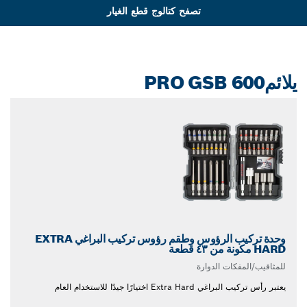
تصفح كتالوج قطع الغيار
يلائمPRO GSB 600
وحدة تركيب الرؤوس وطقم رؤوس تركيب البراغي EXTRA
HARD مكونة من ٤٣ قطعة
للمثاقيب/المفكات الدوارة
يعتبر رأس تركيب البراغي Extra Hard اختيارًا جيدًا للاستخدام العام