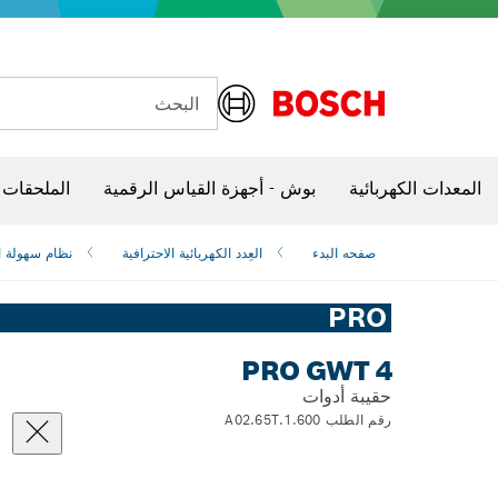
البحث
شفرات منشار و‏‫مناشير حفر
المعدات الكهربائية
بوش - أجهزة القياس الرقمية
الملحقات 
صفحه البدء
العِدد الكهربائية الاحترافية
نظام سهولة 
PRO
PRO GWT 4
حقيبة أدوات
رقم الطلب 1.600.A02.65T