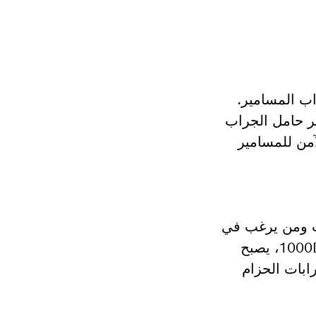
وجراب المسامير.
ر حامل الجراب
آمن للمسامير
ات ومن يرغب في
جعل جميع الأدوات في متناول اليد دائمًا. بفضل حياكته المزدوجة وتصميمه المعزز من البوليستر 1000D، يصبح
Bo توصيل وتغيير وضبط جرابات الحزام