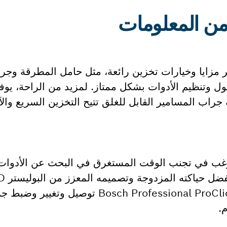
ت GWT 4 من بوش يوفر مزايا وخيارات تخزين رائعة، مثل حامل المطرقة 
ل وتنظيم الأدوات بشكل ممتاز. لمزيد من الراحة، يوف
 جراب المسامير القابل للغلق تتيح التخزين السريع وال
ن يرغب في تجنب الوقت المستغرق في البحث عن الأدو
الجراب المتين مقاومًا للثقب. يتيح نظام sch Professional ProClick