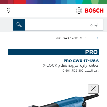
البحث
PRO GWX 17-125 S
...
PRO
PRO GWX 17-125 S
مجلخة زاوية مزودة بنظام X-LOCK
رقم الطلب 0.601.7D2.300