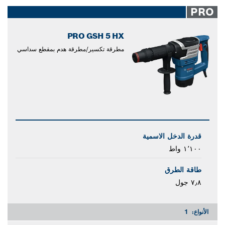
closed
PRO
PRO GSH 5 HX
مطرقة تكسير/مطرقة هدم بمقطع سداسي
قدرة الدخل الاسمية
١٬١٠٠ واط
طاقة الطرق
٧٫٨ جول
الأنواع:
1