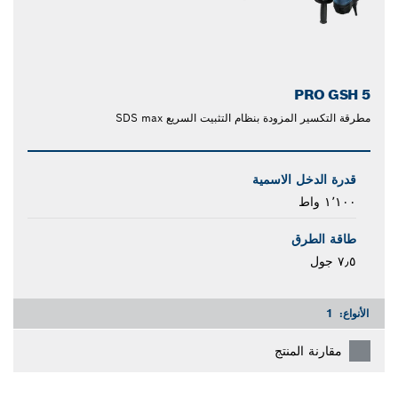
PRO GSH 5
مطرقة التكسير المزودة بنظام التثبيت السريع SDS max
قدرة الدخل الاسمية
١٬١٠٠ واط
طاقة الطرق
٧٫٥ جول
الأنواع:
1
مقارنة المنتج