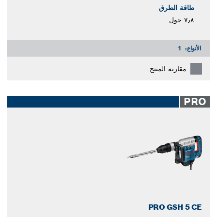
طاقة الطرق
٧٫٨ جول
الأنواع:
1
مقارنة المنتج
PRO
PRO GSH 5 CE