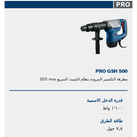
PRO
PRO GSH 500
مطرقة التكسير المزودة بنظام التثبيت السريع SDS max
قدرة الدخل الاسمية
١٬١٠٠ واط
طاقة الطرق
٧٫٨ جول