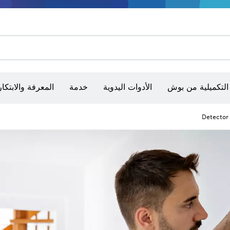
شفرات منشار و‏‫مناشير حفر
أقراص سنفرة وأحزمة سنفرة وورق سنفرة
التكميلية من بوش
الأدوات اليدوية
خدمة
المعرفة والابتكار
Detector