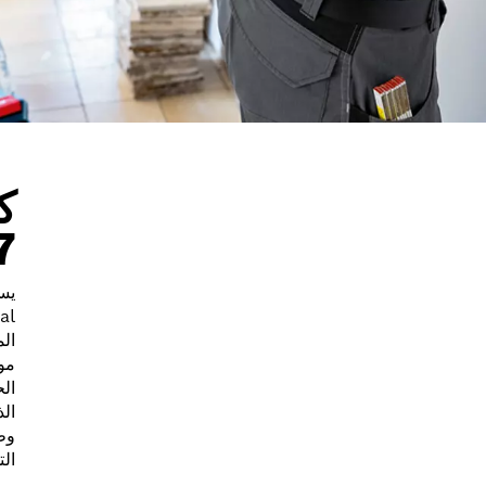
ك
7
الم
مو
الح
ال
وط
ال