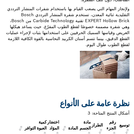
ولإنجاز المهام التي يصعب القيام بها باستخدام شفرات المنشار الترددي
التقليدية ثنائية المعدن، تستخدم شفرة المنشار الترددي Bosch
EXPERT Hollow Brick تقنية Carbide Technology من Bosch،
وهي شفرة مصممة خصوصًا لقطع الطوب المفرّغ. حيث يساعد هيكلها
العريض وقياسها السميك الحرفيين على استخدامها بثبات لإجراء عمليات
القطع الدقيق، بينما تتسم أسنان الكربيد النحاسية بالقوة الكافية اللازمة
لقطع الطوب طوال اليوم.
نظرة عامة على الأنواع
أشكال المنتج المتاحة:
3
رقم
مادة
اختصَار
كمية
توسيع
الطراز
الجزء
الجسم
المادة
الموَاد
العبوة
التوافر