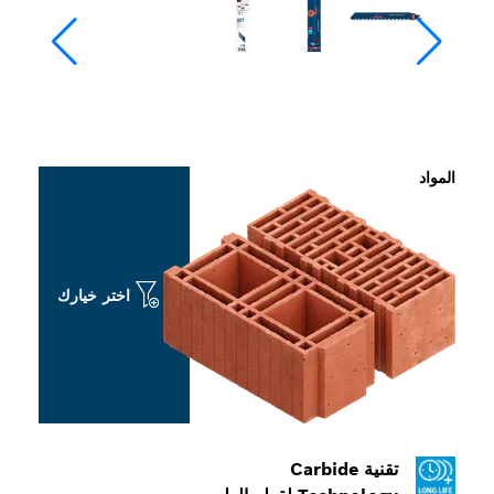
المواد
اختر خيارك
تقنية Carbide