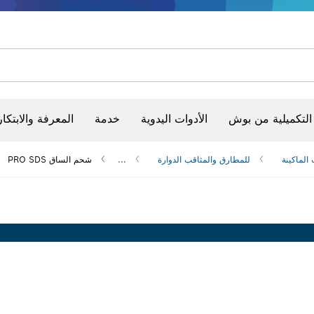
شفرات منشار و‏‫مناشير حفر
أقراص سنفرة وأحزمة سنفرة وورق سنفرة
التكميلية من بوش
الأدوات اليدوية
خدمة
المعرفة والابتكار
الماكينة
للمطارق والمثاقب الدوارة
...
شحم الساق PRO SDS