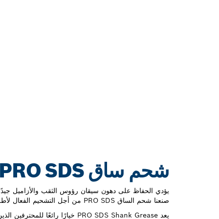
شحم ساق PRO SDS لتشحيم ساق SDS لفترة طويلة
يؤدي الحفاظ على دهون سيقان رؤوس الثقب والأزاميل جيدًا 
صنعنا شحم الساق PRO SDS من أجل التشحيم الفعال لأطراف الساق.
يعد PRO SDS Shank Grease خيارًا رائعًا