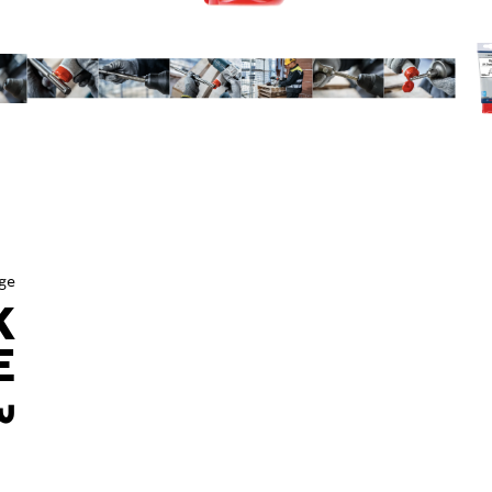
ge
K
ساق 