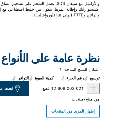
والأزاميل مع سيقان SDS. يعمل الشحم على تش
إكسسواراتك وإطالة عمرها. يتكون من خليط اصطناعي مع إ
والراتنج وPTFE (بولي تترافلوروإيثيلين).
نظرة عامة على الأنواع
أشكال المنتج المتاحة:
1
توسيع
رقم الجزء
كمية العبوة
التوافر
2 608 002 021
1 قطع
ابحث عن
من
منتج/منتجات
إظهار المزيد من المنتجات