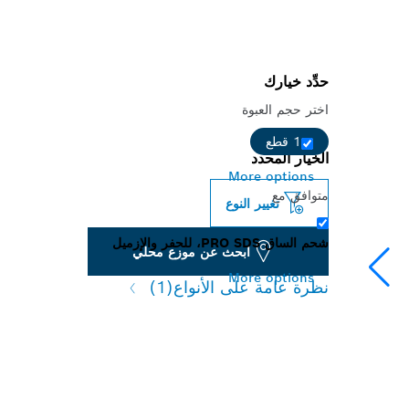
حدِّد خيارك
اختر حجم العبوة
1 قطع
الخيار المحدد
More options
متوافق مع
تغيير النوع
شحم الساق PRO SDS، للحفر والإزميل
ابحث عن موزع محلي
More options
نظرة عامة على الأنواع
(1)