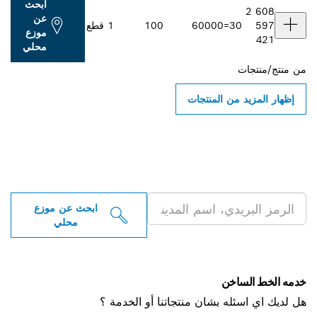
ابحث
عن
3
600
100
1 قطع
موزع
محلي
ن المنتجات
 موزعو أدوات بوش
ية بالقرب منك
ابحث عن موزع
محلي
خن
ه بشان منتجاتنا أو الخدمة ؟