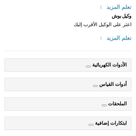
 الأقرب إليك
ائية
س
فية