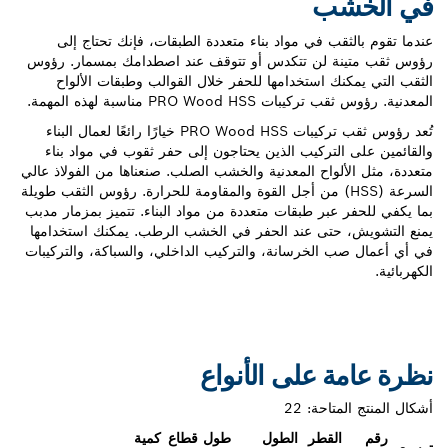
ب
 في مواد بناء متعددة الطبقات، فإنك تحتاج إلى
لن تتكدس أو تتوقف عند اصطدامك بمسمار. رؤوس
استخدامها للحفر خلال القوالب وطبقات الألواح
PRO W مناسبة لهذه المهمة.
تُعد رؤوس ثقب تركيبات PRO Wood HSS خيارًا رائعًا لعمال البناء
ركيب الذين يحتاجون إلى حفر ثقوب في مواد بناء
اح المعدنية والخشب الصلب. صنعناها من الفولاذ عالي
عة (HSS) من أجل القوة والمقاومة للحرارة. رؤوس الثقب طويلة
ر طبقات متعددة من مواد البناء. تتميز بمزمار مدبب
تى عند الحفر في الخشب الرطب. يمكنك استخدامها
لخرسانة، والتركيب الداخلي، والسباكة، والتركيبات
على الأنواع
احة:
22
قطر
الطول
طول قطاع
كمية