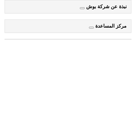
كة بوش
دة