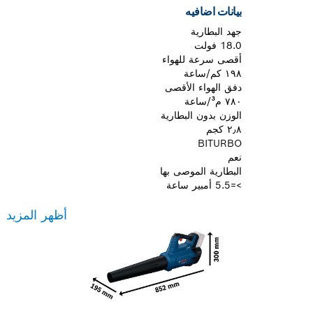
بيانات اضافيه
جهد البطارية
18.0 فولت
أقصى سرعة للهواء
١٩٨ كم/ساعة
دفق الهواء الأقصى
٧٨٠ م³/ساعة
الوزن بدون البطارية
٢٫٨ كجم
BITURBO
نعم
البطارية الموصى بها
>=5.5 أمبير ساعة
أظهر المزيد