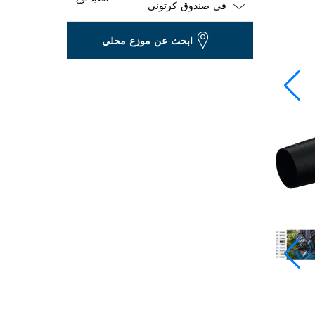
Dropdown
ابحث عن موزع محلي
closed