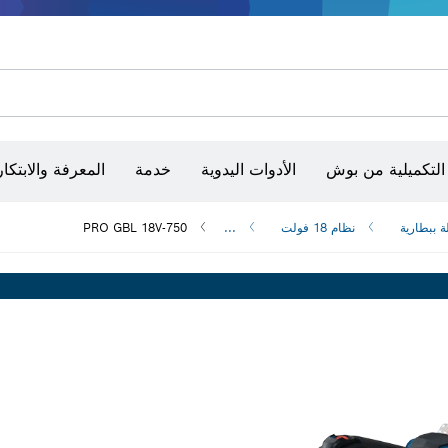
شفرات منشار و‏‫مناشير حفر
أقراص سنفرة وأحزمة سنفرة وورق سنفرة
التكميلية من بوش
الأدوات اليدوية
خدمة
المعرفة والابتكار
ة ببطارية
نظام 18 فولت
...
PRO GBL 18V-750