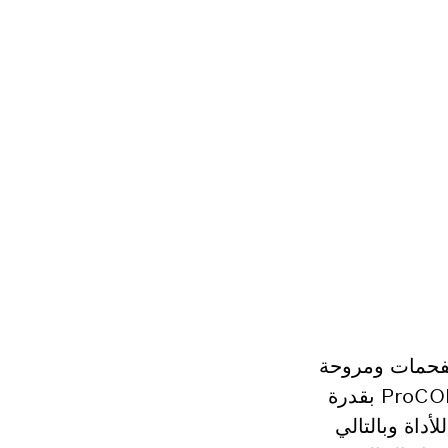
GBL 18 مع محرك قوي عديم الفحمات ومروحة
محورية تدفقًا حجميًا يبلغ 780 م³/ساعة وسرعة هواء تصل إلى 198 كم/ساعة مع بطارية ProCORE18V بقدرة
أداة وبالتالي